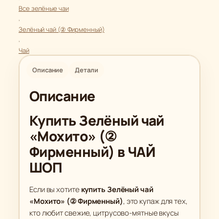
4
в
Все зелёные чаи
9
, 
о
.
Зелёный чай (② Фирменный)
т
0
, 
о
0
Чай
в
а
Описание
Детали
₽
р
Описание
а
З
Купить Зелёный чай
е
л
«Мохито» (②
ё
Фирменный) в ЧАЙ
н
ШОП
ы
й
Если вы хотите
купить Зелёный чай
ч
«Мохито» (② Фирменный)
, это купаж для тех,
а
кто любит свежие, цитрусово-мятные вкусы
й