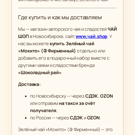
Где купить и как мы доставляем
Мы — магазин авторского чая и сладостей
ЧАЙ
ШОП
в Новосибирске, сайт
www.чай.shop
. У
нас вы можете
купить Зелёный чай
«Мохито» (② Фирменный)
отдельно или
добавить его в подарочный набор вместе с
другими чаями и сладостями бренда
«Шоколадный рай»
.
Доставка:
по Новосибирску — через
СДЭК
,
OZON
или отправим
на такси за счёт
получателя
;
по России — через
СДЭК
и
OZON
.
Зелёный чай «Мохито» (② Фирменный) — это