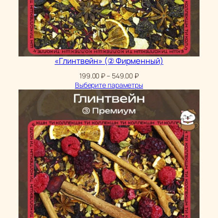
«Глинтвейн» (② Фирменный)
Диапазон
199.00
₽
–
549.00
₽
цен:
Выберите параметры
199.00 ₽
–
549.00 ₽