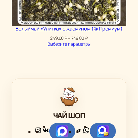
Белый чай «Улитка» с жасмином (③ Премиум)
Диапазон
249.00
₽
–
749.00
₽
цен:
Выберите параметры
249.00 ₽
–
749.00 ₽
ЧАЙ ШОП
Instagram
ВКонтакте
Telegram
WhatsApp
Ссылка
Ссылка