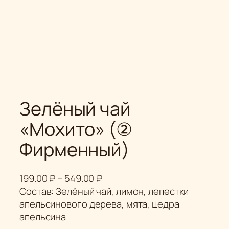
Зелёный чай
«Мохито» (②
Фирменный)
Д
199.00
₽
–
549.00
₽
и
Состав: Зелёный чай, лимон, лепестки
а
апельсинового дерева, мята, цедра
п
апельсина
а