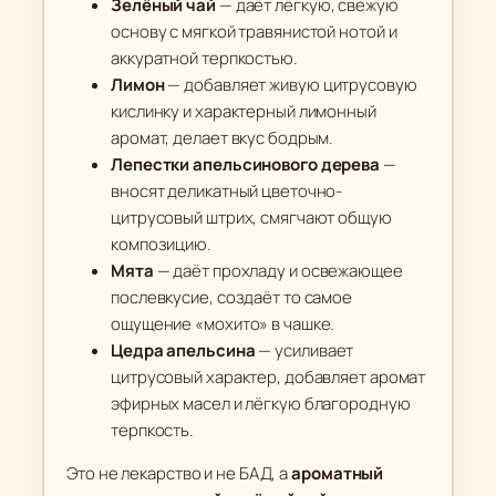
Зелёный чай
— даёт лёгкую, свежую
основу с мягкой травянистой нотой и
аккуратной терпкостью.
Лимон
— добавляет живую цитрусовую
кислинку и характерный лимонный
аромат, делает вкус бодрым.
Лепестки апельсинового дерева
—
вносят деликатный цветочно-
цитрусовый штрих, смягчают общую
композицию.
Мята
— даёт прохладу и освежающее
послевкусие, создаёт то самое
ощущение «мохито» в чашке.
Цедра апельсина
— усиливает
цитрусовый характер, добавляет аромат
эфирных масел и лёгкую благородную
терпкость.
Это не лекарство и не БАД, а
ароматный