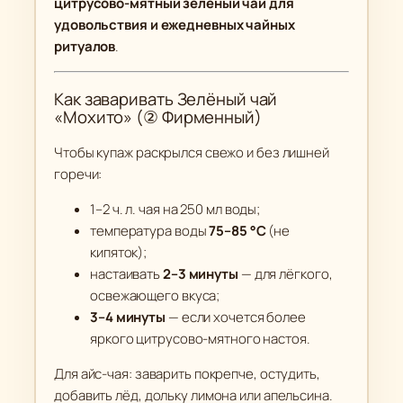
цитрусово-мятный зелёный чай для
удовольствия и ежедневных чайных
ритуалов
.
Как заваривать Зелёный чай
«Мохито» (② Фирменный)
Чтобы купаж раскрылся свежо и без лишней
горечи:
1–2 ч. л. чая на 250 мл воды;
температура воды
75–85 °C
(не
кипяток);
настаивать
2–3 минуты
— для лёгкого,
освежающего вкуса;
3–4 минуты
— если хочется более
яркого цитрусово-мятного настоя.
Для айс-чая: заварить покрепче, остудить,
добавить лёд, дольку лимона или апельсина.