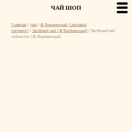
ЧАЙ ШОП
Перейти
Главная
/
Чай
/
② Фирменный (Ценовой
к
сегмент)
/
Зелёный чай (② Фирменный)
/ Зелёный чай
содержимому
«Мохито» (② Фирменный)