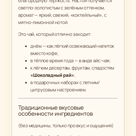
благородную терпкость. Настой получается
й
светло-золотистым с зелёным оттенком,
)
аромат — яркий, свежий, «коктейльный», с
мятно-лимонной нотой.
Это чай, который отлично заходит:
днём — как лёгкий освежающий напиток
вместо кофе;
в тёплое время года — в виде айс-чая;
к лёгким десертам, фруктам, сладостям
«Шоколадный рай»
;
в подарочных наборах с летним/
цитрусовым настроением.
Традиционные вкусовые
особенности ингредиентов
(без медицины, только про вкус и ощущения)