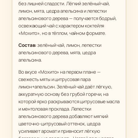
без лишней сладости. Лёгкий зелёный чай,
"
лимон, мята, цедра апельсина и лепестки
М
апельсинового дерева — получается бодрый,
о
освежающий чай с характером коктейля
х
«Мохито», но в тёплом, чайном формате.
и
т
Состав:
зелёный чай, лимон, лепестки
о
апельсинового дерева, мята, цедра
"
апельсина.
(
Во вкусе «Мохито» на первом плане —
②
свежесть мяты и цитрусовая пара
Ф
лимон+апельсин. Зелёный чай даёт лёгкую,
и
аккуратную основу без грубой горечи, на
р
которой ярко раскрываются цитрусовые масла
м
и ментоловая прохлада. Лепестки
е
апельсинового дерева добавляют мягкий
н
цветочно-цитрусовый оттенок, цедра
н
усиливает аромат и привносит лёгкую
ы