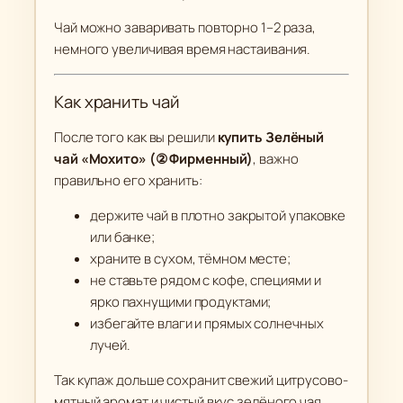
Чай можно заваривать повторно 1–2 раза,
немного увеличивая время настаивания.
Как хранить чай
После того как вы решили
купить Зелёный
чай «Мохито» (② Фирменный)
, важно
правильно его хранить:
держите чай в плотно закрытой упаковке
или банке;
храните в сухом, тёмном месте;
не ставьте рядом с кофе, специями и
ярко пахнущими продуктами;
избегайте влаги и прямых солнечных
лучей.
Так купаж дольше сохранит свежий цитрусово-
мятный аромат и чистый вкус зелёного чая.