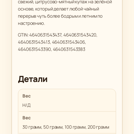
свежий, цитрусово-мятный купаж на зелёной
основе, который делает любой чайный
перерыв чуть более бодрым и летним по
настроению.
GTIN: 4640631543437, 4640631543420,
4640631543413, 4640631543406,
4640631543390, 4640631543383
Детали
Вес
Н/Д
Вес
30 грамм, 50 грамм, 100 грамм, 200 грамм