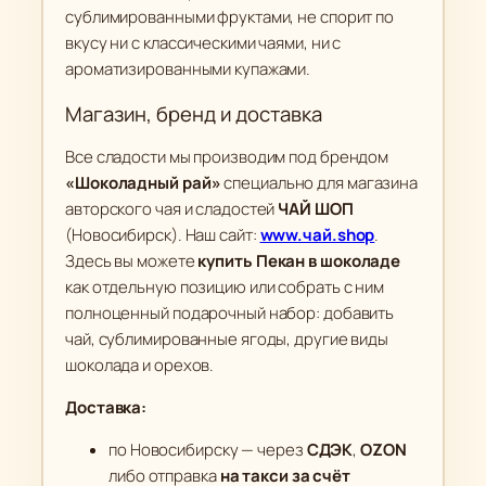
сублимированными фруктами, не спорит по
вкусу ни с классическими чаями, ни с
ароматизированными купажами.
Магазин, бренд и доставка
Все сладости мы производим под брендом
«Шоколадный рай»
специально для магазина
авторского чая и сладостей
ЧАЙ ШОП
(Новосибирск). Наш сайт:
www.чай.shop
.
Здесь вы можете
купить Пекан в шоколаде
как отдельную позицию или собрать с ним
полноценный подарочный набор: добавить
чай, сублимированные ягоды, другие виды
шоколада и орехов.
Доставка:
по Новосибирску — через
СДЭК
,
OZON
либо отправка
на такси за счёт