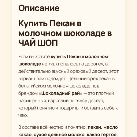
о
0
Описание
в
0
а
Купить Пекан в
р
₽
молочном шоколаде в
а
П
ЧАЙ ШОП
е
к
Если вы хотите
купить Пекан в молочном
а
шоколаде
не «как попалось по дороге», а
н
действительно вкусный ореховый десерт, этот
в
вариант вам подойдёт. Цельный орех пекан в
м
бельгийском молочном шоколаде под
брендом
«Шоколадный рай»
— это плотный,
о
насыщенный, взрослый по вкусу десерт,
л
который приятно и подарить, и оставить себе к
о
чаю.
ч
н
В составе всё честно и понятно:
пекан, масло
о
какао, сухое цельное молоко, какао тёртое,