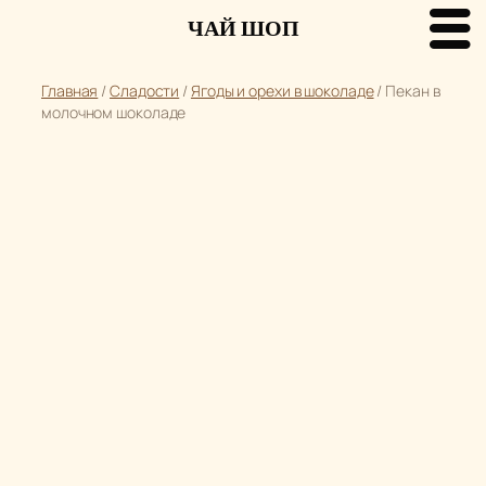
ЧАЙ ШОП
Перейти
Главная
/
Сладости
/
Ягоды и орехи в шоколаде
/ Пекан в
к
молочном шоколаде
содержимому