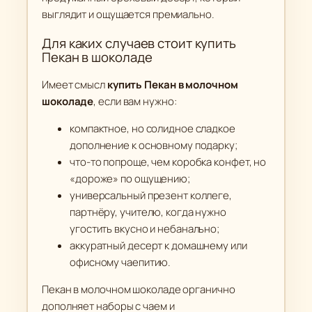
выглядит и ощущается премиально.
Для каких случаев стоит купить
Пекан в шоколаде
Имеет смысл
купить Пекан в молочном
шоколаде
, если вам нужно:
компактное, но солидное сладкое
дополнение к основному подарку;
что-то попроще, чем коробка конфет, но
«дороже» по ощущению;
универсальный презент коллеге,
партнёру, учителю, когда нужно
угостить вкусно и небанально;
аккуратный десерт к домашнему или
офисному чаепитию.
Пекан в молочном шоколаде органично
дополняет наборы с чаем и