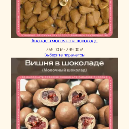
Ананас в молочном шоколаде
Диапазон
349.00
₽
–
399.00
₽
цен:
Выберите параметры
349.00 ₽
–
399.00 ₽