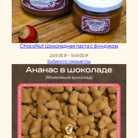
ChocoNut Шоколадная паста с фундуком
Диапазон
249.00
₽
–
549.00
₽
цен:
Выберите параметры
249.00 ₽
–
549.00 ₽