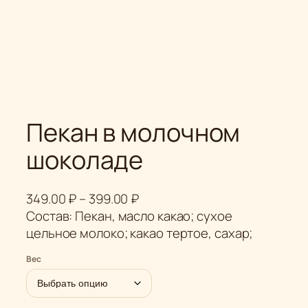
Пекан в молочном
шоколаде
Д
349.00
₽
–
399.00
₽
и
Состав: Пекан, масло какао; сухое
а
цельное молоко; какао тертое, сахар;
п
Вес
а
з
о