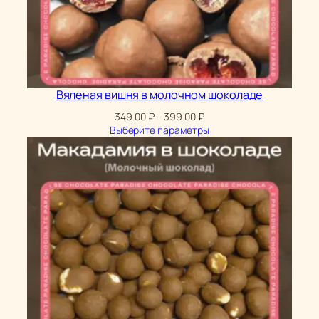
Вяленая вишня в молочном шоколаде
Диапазон
349.00
₽
–
399.00
₽
цен:
Выберите параметры
349.00 ₽
–
399.00 ₽