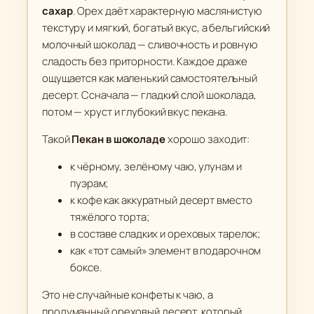
м
сахар
. Орех даёт характерную маслянистую
ш
текстуру и мягкий, богатый вкус, а бельгийский
о
молочный шоколад — сливочность и ровную
к
сладость без приторности. Каждое драже
о
ощущается как маленький самостоятельный
л
десерт. Ссначала — гладкий слой шоколада,
а
потом — хруст и глубокий вкус пекана.
д
Такой
Пекан в шоколаде
хорошо заходит:
е
к чёрному, зелёному чаю, улунам и
пуэрам;
к кофе как аккуратный десерт вместо
тяжёлого торта;
в составе сладких и ореховых тарелок;
как «тот самый» элемент в подарочном
боксе.
Это не случайные конфеты к чаю, а
продуманный ореховый десерт, который