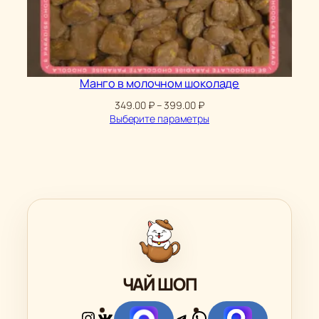
Манго в молочном шоколаде
Диапазон
349.00
₽
–
399.00
₽
цен:
Выберите параметры
349.00 ₽
–
399.00 ₽
ЧАЙ ШОП
Instagram
ВКонтакте
Telegram
WhatsApp