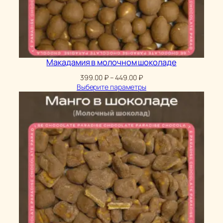
Макадамия в молочном шоколаде
Диапазон
399.00
₽
–
449.00
₽
цен:
Выберите параметры
399.00 ₽
–
449.00 ₽