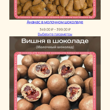
Ананас в молочном шоколаде
Диапазон
349.00
₽
–
399.00
₽
цен:
Выберите параметры
349.00 ₽
–
399.00 ₽