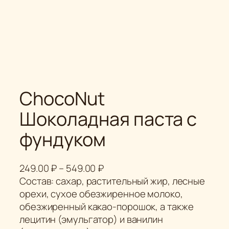
ChocoNut
Шоколадная паста с
фундуком
Д
249.00
₽
–
549.00
₽
и
Состав: сахар, растительный жир, лесные
а
орехи, сухое обезжиренное молоко,
п
обезжиренный какао-порошок, а также
а
лецитин (эмульгатор) и ванилин