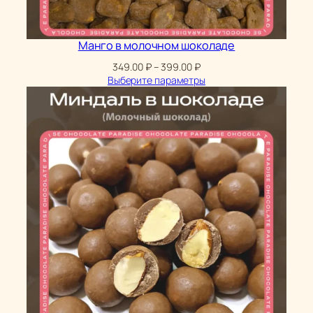
Манго в молочном шоколаде
Диапазон
349.00
₽
–
399.00
₽
цен:
Выберите параметры
349.00 ₽
–
399.00 ₽