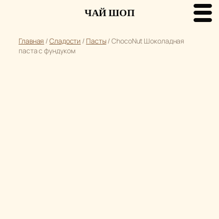
ЧАЙ ШОП
Перейти
Главная
/
Сладости
/
Пасты
/ ChocoNut Шоколадная
к
паста с фундуком
содержимому