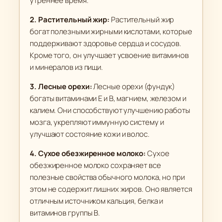
к
утреннее время.
о
2. Растительный жир:
Растительный жир
м
богат полезными жирными кислотами, которые
поддерживают здоровье сердца и сосудов.
Кроме того, он улучшает усвоение витаминов
и минералов из пищи.
3. Лесные орехи:
Лесные орехи (фундук)
богаты витаминами Е и В, магнием, железом и
калием. Они способствуют улучшению работы
мозга, укрепляют иммунную систему и
улучшают состояние кожи и волос.
4. Сухое обезжиренное молоко:
Сухое
обезжиренное молоко сохраняет все
полезные свойства обычного молока, но при
этом не содержит лишних жиров. Оно является
отличным источником кальция, белка и
витаминов группы В.