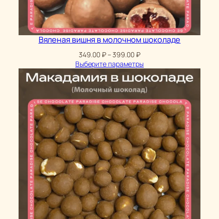
Вяленая вишня в молочном шоколаде
Диапазон
349.00
₽
–
399.00
₽
цен:
Выберите параметры
349.00 ₽
–
399.00 ₽