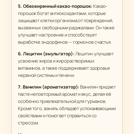
5. Обезжиренный какао-порошок:
Какао-
порошок богат антиоксидантами, которые
защищают клетки организма от повреждений,
вызванных свободными радикалами. Он также
улучшает настроение и способствует
выработке эндорфинов — гормонов счастья.
6. Лецитин (эмульгатор):
Лецитин улучшает
усвоение жиров и жирорастворимых
витаминов, а также поддерживает здоровье
нервной системы и печени.
7. Ванилин (ароматизатор):
Ванилин придает
пасте неповторимый аромат и вкус, делая её
особенно привлекательной для гурманов.
Кроме того, ваниль обладает успокаивающими
свойствами и помогает справиться со
стрессом.