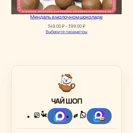
Миндаль в молочном шоколаде
Диапазон
349.00
₽
–
399.00
₽
цен:
Выберите параметры
349.00 ₽
–
399.00 ₽
ЧАЙ ШОП
Instagram
ВКонтакте
Telegram
WhatsApp
Ссылка
Ссылка