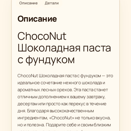
9
Описание
Детали
т
.
о
0
Описание
в
0
а
ChocoNut
р
₽
а
Шоколадная паста
C
с фундуком
h
o
c
ChocoNut Шоколадная паста с фундуком — это
o
идеальное сочетание нежного шоколада и
N
ароматных лесных орехов. Эта паста станет
u
отличным дополнением к вашему завтраку,
t
десертам или просто как перекус в течение
Ш
дня. Благодаря высококачественным
о
ингредиентам, «ChocoNut» не только вкусна,
к
но и полезна. Подарите себе и своим близким
о