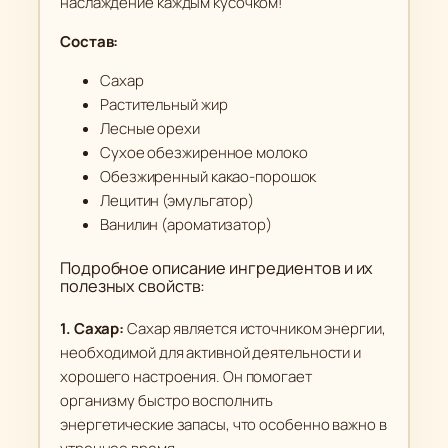
наслаждение каждым кусочком!
л
Состав:
а
д
Сахар
н
Растительный жир
а
Лесные орехи
я
Сухое обезжиренное молоко
п
Обезжиренный какао-порошок
а
Лецитин (эмульгатор)
с
Ванилин (ароматизатор)
т
Подробное описание ингредиентов и их
а
полезных свойств:
с
ф
1. Сахар:
Сахар является источником энергии,
у
необходимой для активной деятельности и
н
хорошего настроения. Он помогает
д
организму быстро восполнить
у
энергетические запасы, что особенно важно в