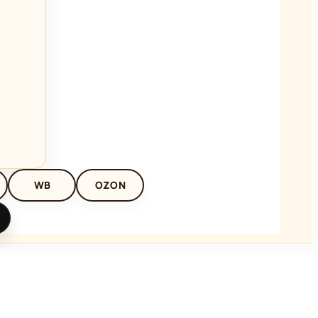
WB
OZON