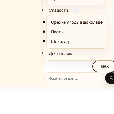
Сладости
Орехи и ягоды в шоколаде
Пасты
Шоколад
Для подарка
MAX
Поиск