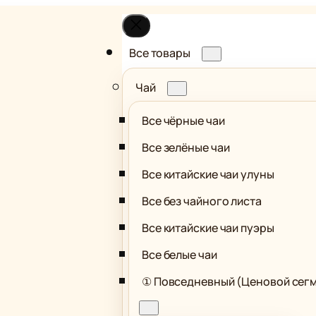
Все товары
Чай
Все чёрные чаи
Все зелёные чаи
Все китайские чаи улуны
Все без чайного листа
Все китайские чаи пуэры
Все белые чаи
① Повседневный (Ценовой сег