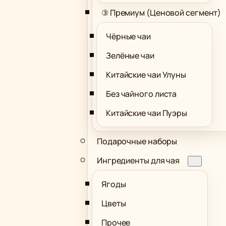
③ Премиум (Ценовой сегмент)
Чёрные чаи
Зелёные чаи
Китайские чаи Улуны
Без чайного листа
Китайские чаи Пуэры
Подарочные наборы
Ингредиенты для чая
Ягоды
Цветы
Прочее