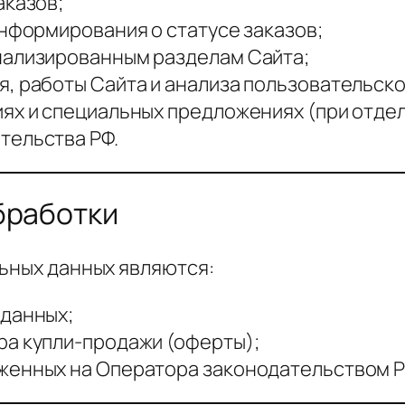
аказов;
информирования о статусе заказов;
нализированным разделам Сайта;
, работы Сайта и анализа пользовательско
ях и специальных предложениях (при отдел
тельства РФ.
бработки
льных данных являются:
 данных;
ра купли-продажи (оферты);
женных на Оператора законодательством Р