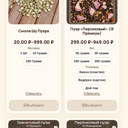
Пуэр «Персиковый» (③
Смола Шу Пуэра
Премиум)
Диапазон
Диапазон
20.00
₽
–
999.00
₽
299.00
₽
–
949.00
₽
цен:
цен:
Фасовка
Вес
20.00 ₽
299.00 ₽
1 Шт
10 Грамм
30 грамм
50 грамм
–
–
999.00 ₽
949.00 ₽
100 Грамм
100 грамм
200 грамм
Упаковка
Банка (пластик)
Ведёрко (картон)
Дой-пак
Сбросить
Сбросить
🛒
🛒
Выберите
Выберите