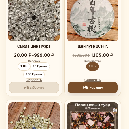
Смола Шен Пуэра
Шен пуэр 2014 г.
Диапазон
20.00
₽
–
999.00
₽
1,105.00
₽
1,300.00
₽
цен:
Фасовка
Количество
20.00 ₽
1 Шт
10 Грамм
1 Шт.
–
999.00 ₽
100 Грамм
Сбросить
Сбросить
🛒
🛒
Выберите
В корзину