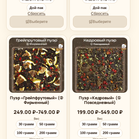
Дой-пак
Дой-пак
Сбросить
Сбросить
🛒
🛒
Выберите
Выберите
Пуэр «Грейпфрутовый» (②
Пуэр «Кедровый» (①
Фирменный)
Повседневный)
Диапазон
Диапазон
249.00
₽
–
749.00
₽
199.00
₽
–
549.00
₽
цен:
цен:
Вес
Вес
249.00 ₽
199.00 ₽
30 грамм
50 грамм
30 грамм
50 грамм
–
–
749.00 ₽
549.00 ₽
100 грамм
200 грамм
100 грамм
200 грамм
Упаковка
Упаковка