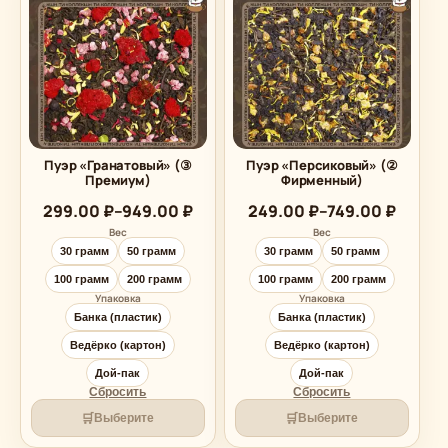
Пуэр «Гранатовый» (③
Пуэр «Персиковый» (②
Премиум)
Фирменный)
Диапазон
Диапазон
299.00
₽
–
949.00
₽
249.00
₽
–
749.00
₽
цен:
цен:
Вес
Вес
299.00 ₽
249.00 ₽
30 грамм
50 грамм
30 грамм
50 грамм
–
–
949.00 ₽
749.00 ₽
100 грамм
200 грамм
100 грамм
200 грамм
Упаковка
Упаковка
Банка (пластик)
Банка (пластик)
Ведёрко (картон)
Ведёрко (картон)
Дой-пак
Дой-пак
Сбросить
Сбросить
🛒
🛒
Выберите
Выберите