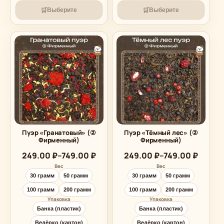
🛒
🛒
Выберите
Выберите
Пуэр «Гранатовый» (②
Пуэр «Тёмный лес» (②
Фирменный)
Фирменный)
Диапазон
Диапазон
249.00
₽
–
749.00
₽
249.00
₽
–
749.00
₽
цен:
цен:
Вес
Вес
249.00 ₽
249.00 ₽
30 грамм
50 грамм
30 грамм
50 грамм
–
–
749.00 ₽
749.00 ₽
100 грамм
200 грамм
100 грамм
200 грамм
Упаковка
Упаковка
Банка (пластик)
Банка (пластик)
Ведёрко (картон)
Ведёрко (картон)