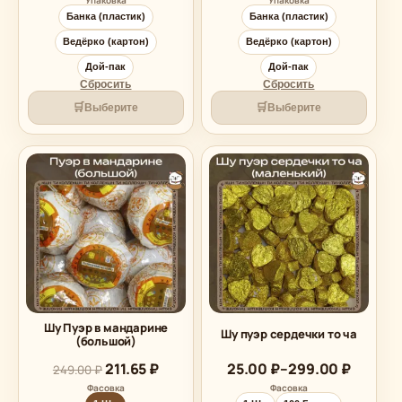
Банка (пластик)
Банка (пластик)
Ведёрко (картон)
Ведёрко (картон)
Дой-пак
Дой-пак
Сбросить
Сбросить
🛒
🛒
Выберите
Выберите
Шу Пуэр в мандарине
Шу пуэр сердечки то ча
(большой)
Диапазон
211.65
₽
25.00
₽
–
299.00
₽
249.00
₽
цен:
Фасовка
Фасовка
25.00 ₽