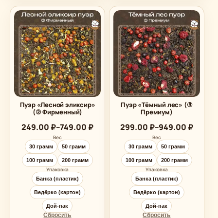
Пуэр «Лесной эликсир»
Пуэр «Тёмный лес» (③
(② Фирменный)
Премиум)
Диапазон
Диапазон
249.00
₽
–
749.00
₽
299.00
₽
–
949.00
₽
цен:
цен:
Вес
Вес
249.00 ₽
299.00 ₽
30 грамм
50 грамм
30 грамм
50 грамм
–
–
749.00 ₽
949.00 ₽
100 грамм
200 грамм
100 грамм
200 грамм
Упаковка
Упаковка
Банка (пластик)
Банка (пластик)
Ведёрко (картон)
Ведёрко (картон)
Дой-пак
Дой-пак
Сбросить
Сбросить