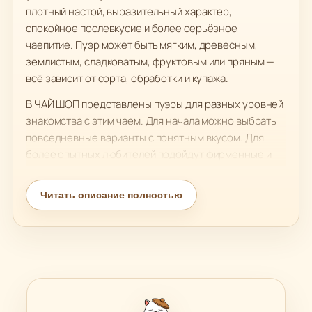
плотный настой, выразительный характер,
спокойное послевкусие и более серьёзное
чаепитие. Пуэр может быть мягким, древесным,
землистым, сладковатым, фруктовым или пряным —
всё зависит от сорта, обработки и купажа.
В ЧАЙ ШОП представлены пуэры для разных уровней
знакомства с этим чаем. Для начала можно выбрать
повседневные варианты с понятным вкусом. Для
более опытных любителей подойдут фирменные и
премиальные пуэры с ярким характером и более
глубоким ароматом. Такой чай хорошо подходит для
Читать описание полностью
неспешного чаепития, работы, коллекции и подарков
ценителям насыщенного вкуса.
Если вы хотите купить китайский пуэр, эта категория
поможет выбрать подходящий вариант по вкусу, цене
и назначению. Пуэр — хороший выбор для тех, кто
хочет добавить в чайную полку более плотный и