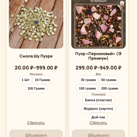
Пуэр «Персиковый» (③
Смола Шу Пуэра
Премиум)
Диапазон
Диапазон
20.00
₽
–
999.00
₽
299.00
₽
–
949.00
₽
цен:
цен:
Фасовка
Вес
20.00 ₽
299.00 ₽
1 Шт
10 Грамм
30 грамм
50 грамм
–
–
999.00 ₽
949.00 ₽
100 Грамм
100 грамм
200 грамм
Упаковка
Банка (пластик)
Ведёрко (картон)
Дой-пак
Сбросить
Сбросить
🛒
🛒
Выберите
Выберите