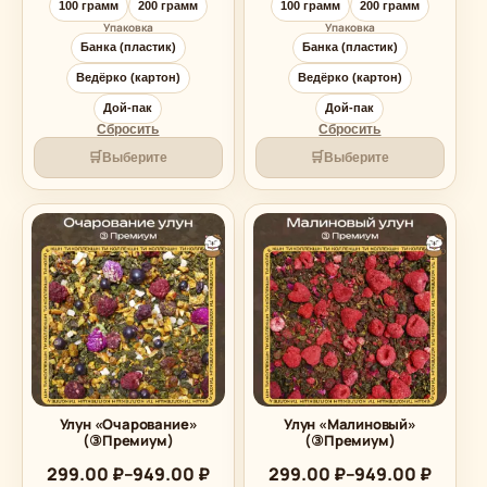
949.00 ₽
949.00 ₽
100 грамм
200 грамм
100 грамм
200 грамм
Упаковка
Упаковка
Банка (пластик)
Банка (пластик)
Ведёрко (картон)
Ведёрко (картон)
Дой-пак
Дой-пак
Сбросить
Сбросить
🛒
🛒
Выберите
Выберите
Улун «Очарование»
Улун «Малиновый»
(③Премиум)
(③Премиум)
Диапазон
Диапазон
299.00
₽
–
949.00
₽
299.00
₽
–
949.00
₽