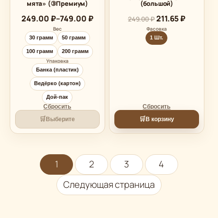
мята» (③Премиум)
(большой)
Диапазон
249.00
₽
–
749.00
₽
211.65
₽
249.00
₽
цен:
Вес
Фасовка
249.00 ₽
30 грамм
50 грамм
1 Шт.
–
749.00 ₽
100 грамм
200 грамм
Упаковка
Банка (пластик)
Ведёрко (картон)
Дой-пак
Сбросить
Сбросить
🛒
🛒
Выберите
В корзину
1
2
3
4
Следующая страница