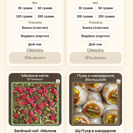
цен:
цен:
Вес
Вес
299.00 ₽
299.00 ₽
30 грамм
50 грамм
30 грамм
50 грамм
–
–
949.00 ₽
949.00 ₽
100 грамм
200 грамм
100 грамм
200 грамм
Упаковка
Упаковка
Банка (пластик)
Банка (пластик)
Ведёрко (картон)
Ведёрко (картон)
Дой-пак
Дой-пак
Сбросить
Сбросить
🛒
🛒
Выберите
Выберите
Зелёный чай «Малина
Шу Пуэр в мандарине