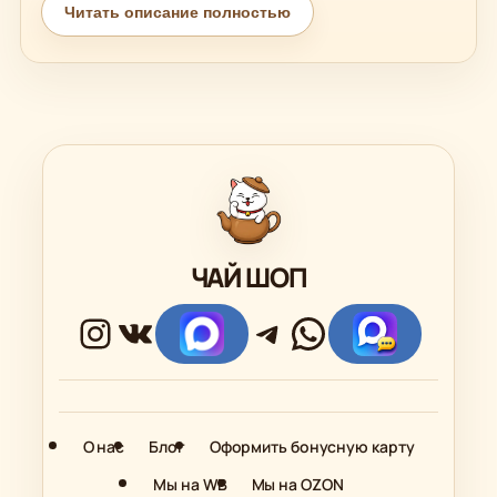
напитки без чайного листа и варианты, которые
Читать описание полностью
хорошо смотрятся в подарочных наборах.
Если вы хотите купить премиум чай для себя, близких,
коллег или чайной коллекции, эта категория поможет
выбрать достойный вариант. Такие чаи хорошо
подходят для праздников, особых вечеров, красивых
подарков и тех случаев, когда хочется более
высокого уровня вкуса.
ЧАЙ ШОП
Instagram
ВКонтакте
Ссылка
Telegram
WhatsApp
Ссылк
О нас
Блог
Оформить бонусную карту
Мы на WB
Мы на OZON