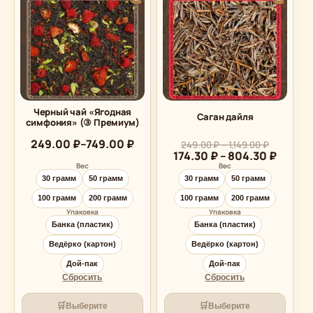
Черный чай «Ягодная
Саган дайля
симфония» (③ Премиум)
Диапазон
249.00
₽
–
749.00
₽
Диапазон
249.00
₽
–
1,149.00
₽
цен:
цен:
Диапа
174.30
₽
–
804.30
₽
249.00 ₽
249.00 ₽
цен:
Вес
Вес
–
–
174.30
30 грамм
50 грамм
30 грамм
50 грамм
1,149.00 ₽
749.00 ₽
–
100 грамм
200 грамм
100 грамм
200 грамм
804.30
Упаковка
Упаковка
Банка (пластик)
Банка (пластик)
Ведёрко (картон)
Ведёрко (картон)
Дой-пак
Дой-пак
Сбросить
Сбросить
🛒
🛒
Выберите
Выберите