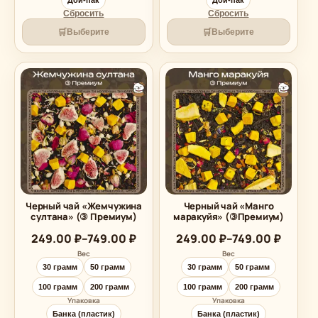
Сбросить
Сбросить
🛒
🛒
Выберите
Выберите
Черный чай «Жемчужина
Черный чай «Манго
султана» (③ Премиум)
маракуйя» (③Премиум)
Диапазон
Диапазон
249.00
₽
–
749.00
₽
249.00
₽
–
749.00
₽
цен:
цен:
Вес
Вес
249.00 ₽
249.00 ₽
30 грамм
50 грамм
30 грамм
50 грамм
–
–
749.00 ₽
749.00 ₽
100 грамм
200 грамм
100 грамм
200 грамм
Упаковка
Упаковка
Банка (пластик)
Банка (пластик)