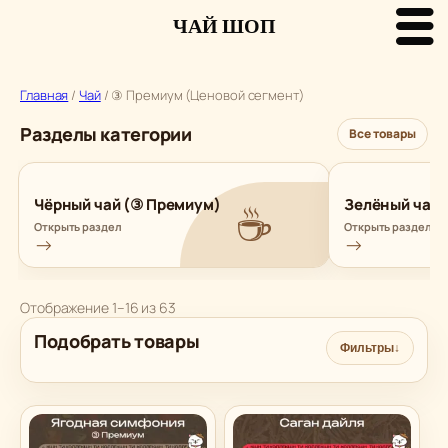
ЧАЙ ШОП
Перейти
к
Главная
/
Чай
/ ③ Премиум (Ценовой сегмент)
содержимому
Разделы категории
Все товары
☕
Чёрный чай (③ Премиум)
Зелёный чай 
Открыть раздел
Открыть раздел
→
→
Сортировка:
Отображение 1–16 из 63
самые
Подобрать товары
недавние
Фильтры
↓