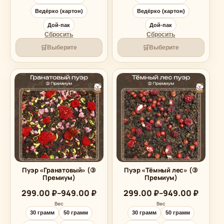
Ведёрко (картон)
Ведёрко (картон)
Дой-пак
Дой-пак
Сбросить
Сбросить
🛒
🛒
Выберите
Выберите
Пуэр «Гранатовый» (③
Пуэр «Тёмный лес» (③
Премиум)
Премиум)
Диапазон
Диапазон
299.00
₽
–
949.00
₽
299.00
₽
–
949.00
₽
цен:
цен:
Вес
Вес
299.00 ₽
299.00 ₽
30 грамм
50 грамм
30 грамм
50 грамм
–
–