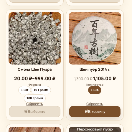
Смола Шен Пуэра
Шен пуэр 2014 г.
Диапазон
20.00
₽
–
999.00
₽
1,105.00
₽
1,300.00
₽
цен:
Фасовка
Количество
20.00 ₽
1 Шт
10 Грамм
1 Шт.
–
999.00 ₽
100 Грамм
Сбросить
Сбросить
🛒
🛒
Выберите
В корзину