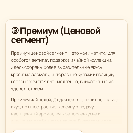
③ Премиум (Ценовой
сегмент)
Премиум ценовой сегмент — это чаи и напитки для
особого чаепития, подарков и чайной коллекции.
Здесь собраны более выразительные вкусы,
красивые ароматы, интересные купажи и позиции,
которые хочется пить медленно, внимательно и с
удовольствием.
Премиум чай подойдёт для тех, кто ценит не только
вкус, но и настроение: красивую подачу,
насыщенный аромат, мягкое послевкусие и
ощущение особенного напитка. В категории есть
чёрные и зелёные чаи, китайские улуны, пуэры,