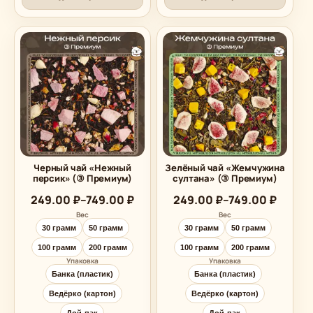
Черный чай «Нежный
Зелёный чай «Жемчужина
персик» (③ Премиум)
султана» (③ Премиум)
Диапазон
Диапазон
249.00
₽
–
749.00
₽
249.00
₽
–
749.00
₽
цен:
цен:
Вес
Вес
249.00 ₽
249.00 ₽
30 грамм
50 грамм
30 грамм
50 грамм
–
–
749.00 ₽
749.00 ₽
100 грамм
200 грамм
100 грамм
200 грамм
Упаковка
Упаковка
Банка (пластик)
Банка (пластик)
Ведёрко (картон)
Ведёрко (картон)
Дой-пак
Дой-пак