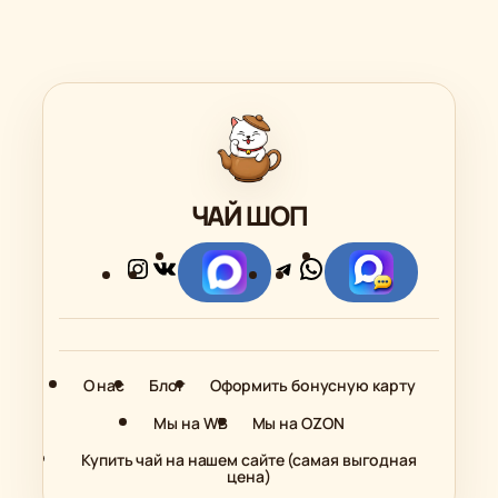
749.00 ₽
524.30 ₽
ЧАЙ ШОП
Instagram
ВКонтакте
Telegram
WhatsApp
Ссылка
Ссылка
О нас
Блог
Оформить бонусную карту
Мы на WB
Мы на OZON
Купить чай на нашем сайте (самая выгодная
цена)