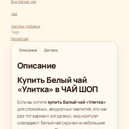
Все белые чаи
т
9
4
, 
о
.
.
Чай
в
0
3
, 
а
Чай без добавок
0
0
р
Tags:
а
Белый чай
₽
₽
Б
Описание
Детали
е
л
Описание
ы
й
Купить Белый чай
ч
«Улитка» в ЧАЙ ШОП
а
й
Если вы хотите
купить Белый чай «Улитка»
"
для спокойных, аккуратных чаепитий, это как
У
раз тот вариант, когда вкус, вид и ритуал
л
совпадают. Белый чай скручен в небольшие
и