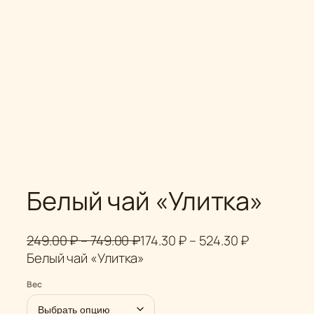
Белый чай «Улитка»
Д
Д
249.00
₽
–
749.00
₽
174.30
₽
–
524.30
₽
и
и
Белый чай «Улитка»
а
а
Вес
п
п
а
а