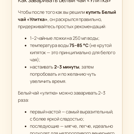
Как заваривать Белый чай «Улитка»
Чтобы после того как вы решили
купить Белый
чай «Улитка»
, он раскрылся правильно,
придерживайтесь простых рекомендаций:
1–2 чайные ложки на 250 мл воды;
температура воды
75–85 °C
(не крутой
кипяток — это принципиально для белого
чая);
настаивать
2–3 минуты
, затем
попробовать и по желанию чуть
увеличить время.
Белый чай «улитка» можно заваривать 2–3
раза:
первый настой — самый выразительный,
с более яркой сладостью;
последующие — мягче, легче, идеально
подходят для неторопливого вечернего