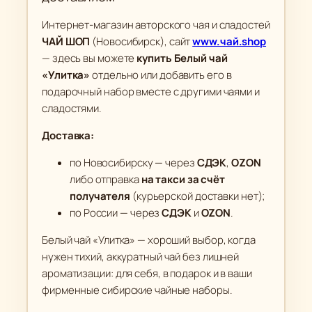
Интернет-магазин авторского чая и сладостей
ЧАЙ ШОП
(Новосибирск), сайт
www.чай.shop
— здесь вы можете
купить Белый чай
«Улитка»
отдельно или добавить его в
подарочный набор вместе с другими чаями и
сладостями.
Доставка:
по Новосибирску — через
СДЭК
,
OZON
либо отправка
на такси за счёт
получателя
(курьерской доставки нет);
по России — через
СДЭК
и
OZON
.
Белый чай «Улитка» — хороший выбор, когда
нужен тихий, аккуратный чай без лишней
ароматизации: для себя, в подарок и в ваши
фирменные сибирские чайные наборы.