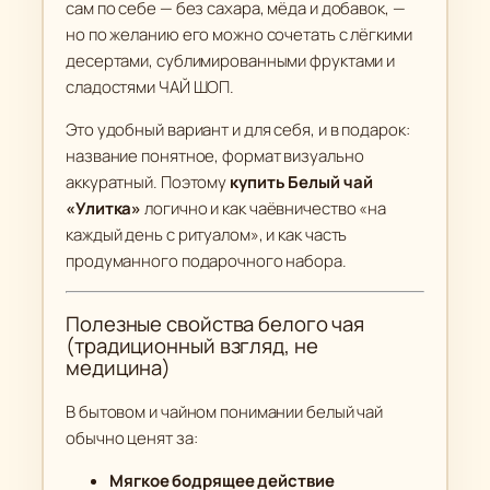
сам по себе — без сахара, мёда и добавок, —
но по желанию его можно сочетать с лёгкими
десертами, сублимированными фруктами и
сладостями ЧАЙ ШОП.
Это удобный вариант и для себя, и в подарок:
название понятное, формат визуально
аккуратный. Поэтому
купить Белый чай
«Улитка»
логично и как чаёвничество «на
каждый день с ритуалом», и как часть
продуманного подарочного набора.
Полезные свойства белого чая
(традиционный взгляд, не
медицина)
В бытовом и чайном понимании белый чай
обычно ценят за:
Мягкое бодрящее действие