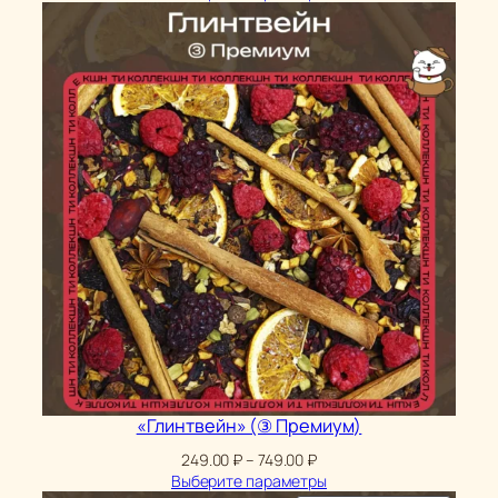
199.00 ₽
–
549.00 ₽
«Глинтвейн» (③ Премиум)
Диапазон
249.00
₽
–
749.00
₽
цен:
Выберите параметры