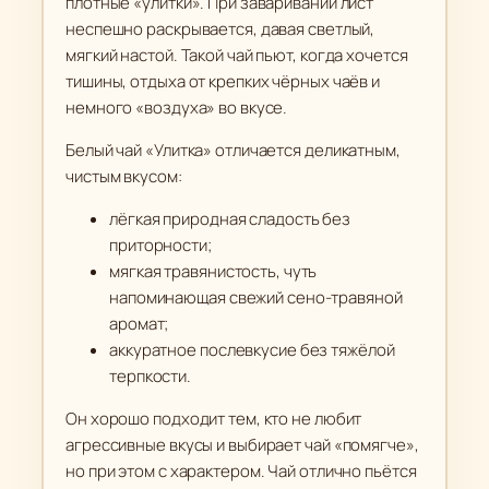
плотные «улитки». При заваривании лист
т
неспешно раскрывается, давая светлый,
к
мягкий настой. Такой чай пьют, когда хочется
а
тишины, отдыха от крепких чёрных чаёв и
"
немного «воздуха» во вкусе.
Белый чай «Улитка» отличается деликатным,
чистым вкусом:
лёгкая природная сладость без
приторности;
мягкая травянистость, чуть
напоминающая свежий сено-травяной
аромат;
аккуратное послевкусие без тяжёлой
терпкости.
Он хорошо подходит тем, кто не любит
агрессивные вкусы и выбирает чай «помягче»,
но при этом с характером. Чай отлично пьётся