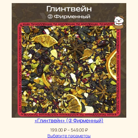
«Глинтвейн» (② Фирменный)
Диапазон
199.00
₽
–
549.00
₽
цен:
Выберите параметры