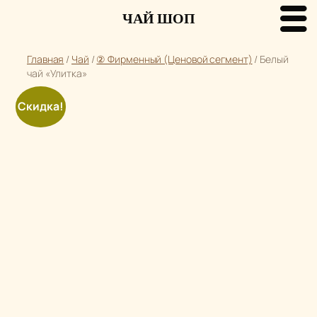
ЧАЙ ШОП
Перейти
Главная
/
Чай
/
② Фирменный (Ценовой сегмент)
/ Белый
к
чай «Улитка»
содержимому
Скидка!