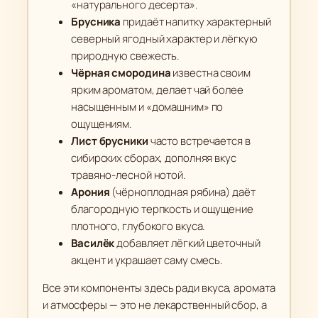
«натурального десерта».
Брусника
придаёт напитку характерный
северный ягодный характер и лёгкую
природную свежесть.
Чёрная смородина
известна своим
ярким ароматом, делает чай более
насыщенным и «домашним» по
ощущениям.
Лист брусники
часто встречается в
сибирских сборах, дополняя вкус
травяно-лесной нотой.
Арония
(чёрноплодная рябина) даёт
благородную терпкость и ощущение
плотного, глубокого вкуса.
Василёк
добавляет лёгкий цветочный
акцент и украшает саму смесь.
Все эти компоненты здесь ради вкуса, аромата
и атмосферы — это не лекарственный сбор, а