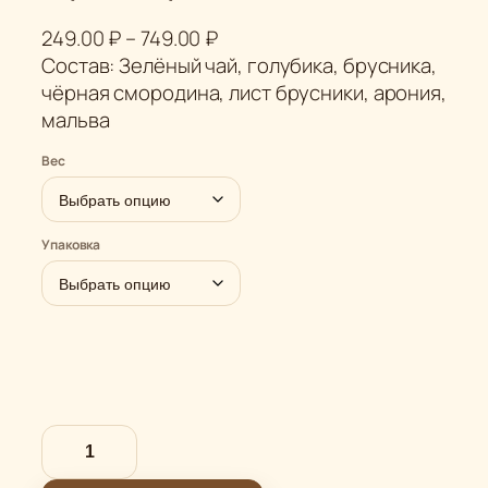
Д
249.00
₽
–
749.00
₽
и
Состав: Зелёный чай, голубика, брусника,
а
чёрная смородина, лист брусники, арония,
п
мальва
а
Вес
з
о
н
Упаковка
ц
е
н
:
2
4
9
К
.
о
0