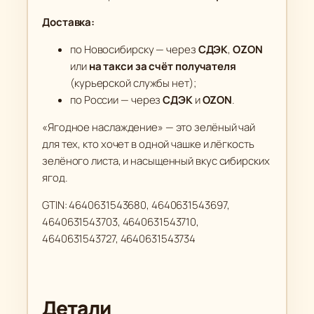
Доставка:
по Новосибирску — через
СДЭК
,
OZON
или
на такси за счёт получателя
(курьерской службы нет);
по России — через
СДЭК
и
OZON
.
«Ягодное наслаждение» — это зелёный чай
для тех, кто хочет в одной чашке и лёгкость
зелёного листа, и насыщенный вкус сибирских
ягод.
GTIN: 4640631543680, 4640631543697,
4640631543703, 4640631543710,
4640631543727, 4640631543734
Детали