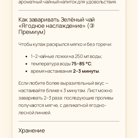
ароматный чайный напиток для удовольствия.
Как заваривать Зелёный чай
«Ягодное наслаждение» (③
Премиум)
Чтобы купаж раскрылся мягко и без горечи:
1–2 чайные ложки на 250 мл воды;
температура воды
75–85 °C
;
время настаивания
2–3 минуты
.
Если любите более выразительный вкус —
настаивайте ближе к 3 минутам. Лист можно
заваривать 2–3 раза: последующие проливы
получаются мягче, с деликатной ягодно-
лесной линией.
Хранение