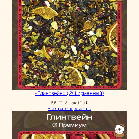
«Глинтвейн» (② Фирменный)
Диапазон
199.00
₽
–
549.00
₽
цен:
Выберите параметры
199.00 ₽
–
549.00 ₽