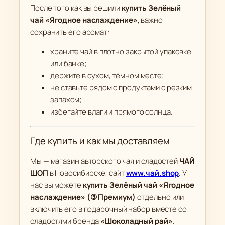
После того как вы решили
купить Зелёный
чай «Ягодное наслаждение»
, важно
сохранить его аромат:
храните чай в плотно закрытой упаковке
или банке;
держите в сухом, тёмном месте;
не ставьте рядом с продуктами с резким
запахом;
избегайте влаги и прямого солнца.
Где купить и как мы доставляем
Мы — магазин авторского чая и сладостей
ЧАЙ
ШОП
в Новосибирске, сайт
www.чай.shop
. У
нас вы можете
купить Зелёный чай «Ягодное
наслаждение» (③ Премиум)
отдельно или
включить его в подарочный набор вместе со
сладостями бренда
«Шоколадный рай»
.