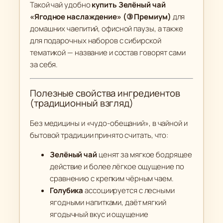
а
Такой чай удобно
купить Зелёный чай
ж
«Ягодное наслаждение» (③ Премиум)
для
д
домашних чаепитий, офисной паузы, а также
е
для подарочных наборов с сибирской
н
тематикой — название и состав говорят сами
и
за себя.
е
"
Полезные свойства ингредиентов
(
(традиционный взгляд)
③
Без медицины и «чудо-обещаний», в чайной и
П
бытовой традиции принято считать, что:
р
е
Зелёный чай
ценят за мягкое бодрящее
м
действие и более лёгкое ощущение по
и
сравнению с крепким чёрным чаем.
у
Голубика
ассоциируется с лесными
м
ягодными напитками, даёт мягкий
)
ягодычный вкус и ощущение