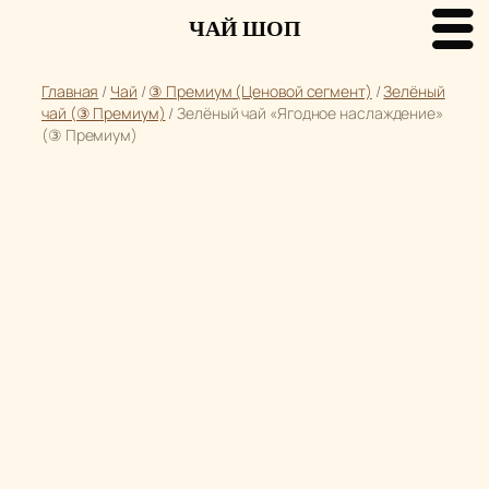
ЧАЙ ШОП
Перейти
Главная
/
Чай
/
③ Премиум (Ценовой сегмент)
/
Зелёный
к
чай (③ Премиум)
/ Зелёный чай «Ягодное наслаждение»
содержимому
(③ Премиум)