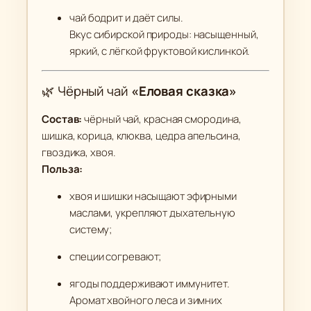
чай бодрит и даёт силы.
Вкус сибирской природы: насыщенный,
яркий, с лёгкой фруктовой кислинкой.
🌿 Чёрный чай
«Еловая сказка»
Состав:
чёрный чай, красная смородина,
шишка, корица, клюква, цедра апельсина,
гвоздика, хвоя.
Польза:
хвоя и шишки насыщают эфирными
маслами, укрепляют дыхательную
систему;
специи согревают;
ягоды поддерживают иммунитет.
Аромат хвойного леса и зимних