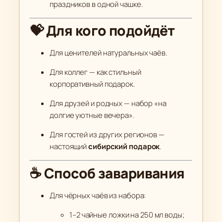
праздников в одной чашке.
💝 Для кого подойдёт
Для ценителей натуральных чаёв.
Для коллег — как стильный
корпоративный подарок.
Для друзей и родных — набор «на
долгие уютные вечера».
Для гостей из других регионов —
настоящий
сибирский подарок
.
☕ Способ заваривания
Для чёрных чаёв из набора:
1–2 чайные ложки на 250 мл воды;