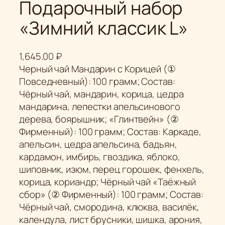
Подарочный набор
«Зимний классик L»
1,645.00
₽
Черный чай Мандарин с Корицей (①
Повседневный): 100 грамм; Состав:
Чёрный чай, мандарин, корица, цедра
мандарина, лепестки апельсинового
дерева, боярышник; «Глинтвейн» (②
Фирменный): 100 грамм; Состав: Каркаде,
апельсин, цедра апельсина, бадьян,
кардамон, имбирь, гвоздика, яблоко,
шиповник, изюм, перец горошек, фенхель,
корица, кориандр; Чёрный чай «Таёжный
сбор» (② Фирменный): 100 грамм; Состав:
Чёрный чай, смородина, клюква, василёк,
календула, лист брусники, шишка, арония,