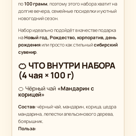
н
по
100 грамм
, поэтому этого набора хватит на
ы
долгие вечера, семейные посиделки и уютный
й
новогодний сезон.
н
Набор идеально подойдёт в качестве подарка
а
на
Новый год, Рождество, корпоратив, день
б
рождения
или просто как стильный
сибирский
о
сувенир
.
р
"
🍊 ЧТО ВНУТРИ НАБОРА
З
(4 чая × 100 г)
и
м
🍊 Чёрный чай
«Мандарин с
н
корицей»
и
Состав:
чёрный чай, мандарин, корица, цедра
й
мандарина, лепестки апельсинового дерева,
к
боярышник.
л
Польза:
а