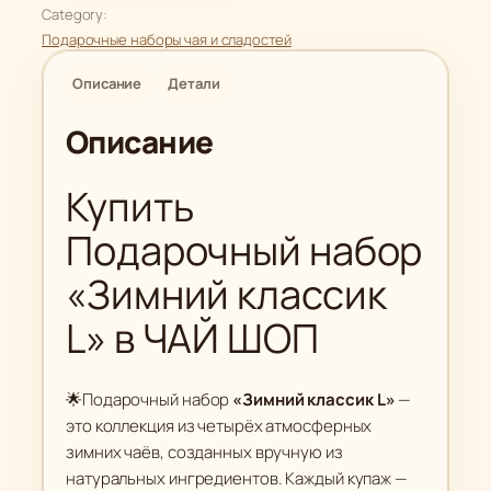
е
Category:
с
Подарочные наборы чая и сладостей
т
в
Описание
Детали
о
Описание
т
о
Купить
в
а
Подарочный набор
р
а
«Зимний классик
П
L» в ЧАЙ ШОП
о
д
а
🌟Подарочный набор
«Зимний классик L»
—
р
это коллекция из четырёх атмосферных
о
зимних чаёв, созданных вручную из
ч
натуральных ингредиентов. Каждый купаж —