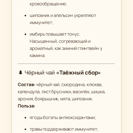
кровообращение;
шиповник и апельсин укрепляют
иммунитет;
имбирь повышает тонус.
Насыщенный, согревающий и
ароматный, как зимний глинтвейн у
камина.
🌲 Чёрный чай
«Таёжный сбор»
Состав:
чёрный чай, смородина, клюква,
календула, лист брусники, василёк, шишка,
арония, боярышник, мята, шиповник.
Польза:
ягоды богаты антиоксидантами;
травы поддерживают иммунитет;