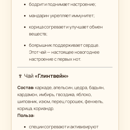
с
бодрит и поднимает настроение;
с
мандарин укрепляет иммунитет;
и
к
корица согревает и улучшает обмен
L
веществ;
"
боярышник поддерживает сердце.
Этот чай — настоящее новогоднее
настроение с первых нот.
🍷 Чай
«Глинтвейн»
Состав:
каркаде, апельсин, цедра, бадьян,
кардамон, имбирь, гвоздика, яблоко,
шиповник, изюм, перец горошек, фенхель,
корица, кориандр.
Польза:
специи согревают и активизируют