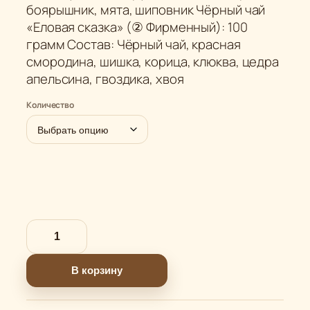
боярышник, мята, шиповник Чёрный чай
«Еловая сказка» (② Фирменный): 100
грамм Состав: Чёрный чай, красная
смородина, шишка, корица, клюква, цедра
апельсина, гвоздика, хвоя
Количество
К
о
л
В корзину
и
ч