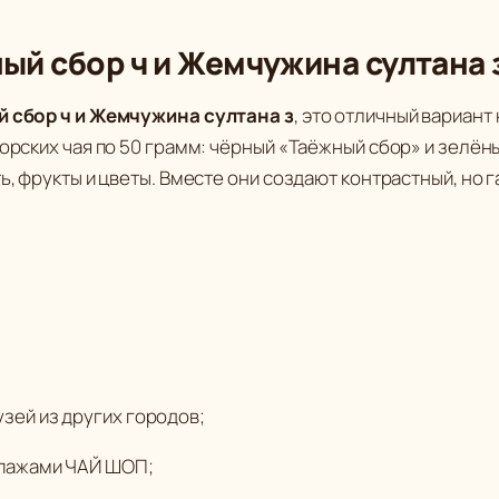
в
а
ный сбор ч и Жемчужина султана
р
а
й сбор ч и Жемчужина султана з
, это отличный вариан
Д
торских чая по 50 грамм: чёрный «Таёжный сбор» и зелён
ь, фрукты и цветы. Вместе они создают контрастный, но г
у
э
т
в
к
у
с
о
зей из других городов;
в
упажами ЧАЙ ШОП;
: