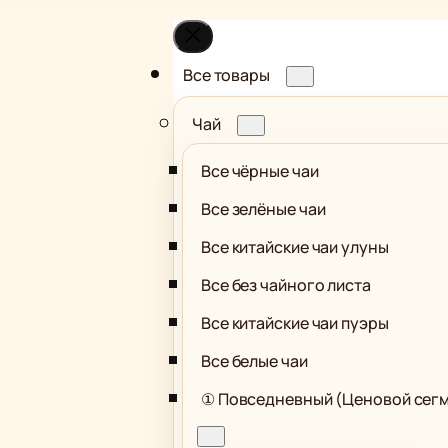
Все товары
Чай
Все чёрные чаи
Все зелёные чаи
Все китайские чаи улуны
Все без чайного листа
Все китайские чаи пуэры
Все белые чаи
① Повседневный (Ценовой сег