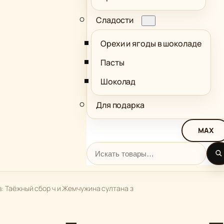
Сладости
Орехи и ягоды в шоколаде
Пасты
Шоколад
Для подарка
MAX
Поиск
в: Таёжный сбор ч и Жемчужина султана з