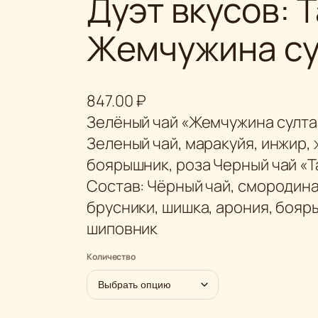
Дуэт вкусов: 
Жемчужина су
847.00
₽
Зелёный чай «Жемчужина султан
Зеленый чай, маракуйя, инжир, 
боярышник, роза Черный чай «
Состав: Чёрный чай, смородина,
брусники, шишка, арония, бояры
шиповник
Количество