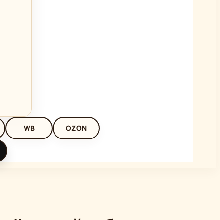
WB
OZON