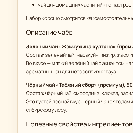
чай для домашних чаепитий «по настрое
Набор хорошо смотрится как самостоятельный
Описание чаёв
Зелёный чай «Жемчужина султана» (премиу
Состав: зелёный чай, маракуйя, инжир, жасми
Во вкусе — мягкий зелёный чай с акцентом н
ароматный чай для неторопливых пауз.
Чёрный чай «Таёжный сбор» (премиум), 50
Состав: чёрный чай, смородина, клюква, васил
Это густой лесной вкус: чёрный чай с ягодам
сибирскому лесу.
Полезные свойства ингредиентов 