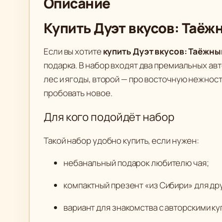
Описание
Купить Дуэт вкусов: Таёж
Если вы хотите
купить Дуэт вкусов: Таёжны
подарка. В набор входят два премиальных ав
лес и ягоды, второй — про восточную нежност
пробовать новое.
Для кого подойдёт набор
Такой набор удобно купить, если нужен:
небанальный подарок любителю чая;
компактный презент «из Сибири» для дру
вариант для знакомства с авторскими к