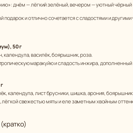
Т
нию»: днём — лёгкий зелёный, вечером — уютный чёрный 
а
 подарок и отлично сочетается с сладостями и другими 
ё
ж
н
м), 50 г
ы
н, календула, василёк, боярышник, роза.
й
а тропическую маракуйю и сладость инжира, дополненны
с
б
о
 г
р
ёк, календула, лист брусники, шишка, арония, боярышник,
и, лёгкой свежестью мяты и еле заметным хвойным оттен
ч
и
Ж
(кратко)
е