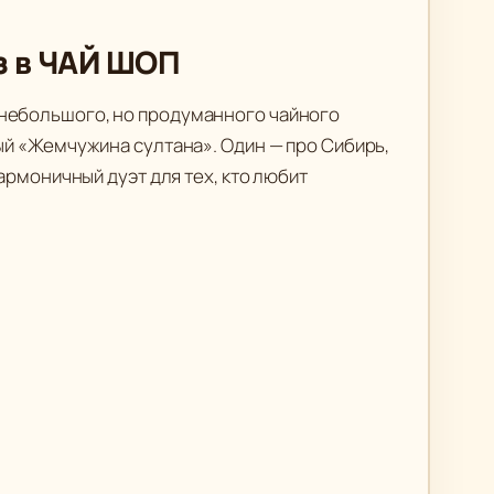
 з в ЧАЙ ШОП
т небольшого, но продуманного чайного
ый «Жемчужина султана». Один — про Сибирь,
армоничный дуэт для тех, кто любит