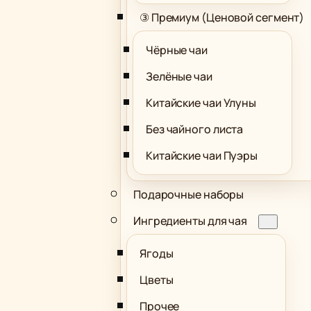
③ Премиум (Ценовой сегмент)
Чёрные чаи
Зелёные чаи
Китайские чаи Улуны
Без чайного листа
Китайские чаи Пуэры
Подарочные наборы
Ингредиенты для чая
Ягоды
Цветы
Прочее