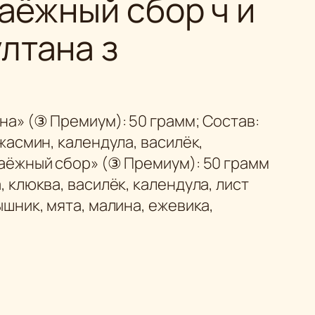
Таёжный сбор ч и
лтана з
а» (③ Премиум): 50 грамм; Состав:
жасмин, календула, василёк,
Таёжный сбор» (③ Премиум): 50 грамм
 клюква, василёк, календула, лист
шник, мята, малина, ежевика,