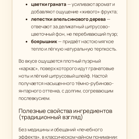
)
цветки граната
— усиливают аромат и
добавляют ощущение «живого» фрукта;
лепестки апельсинового дерева
—
отвечают за деликатный цитрусово-
цветочный фон, не перебивающий пуэр;
боярышник
— придаёт настою мягкое
тепло и лёгкую натуральную терпкость.
Во вкусе ощущается плотный пуэрный
«каркас», поверх которого идут гранатовые
ноты и лёгкий цитрусовый шлейф. Настой
получается насыщенного тёмно-рубиново-
янтарного оттенка, с долгим, согревающим
послевкусием.
Полезные свойства ингредиентов
(традиционный взгляд)
Без медицины и обещаний «лечебного
эффекта», в классическом чайном понимании: