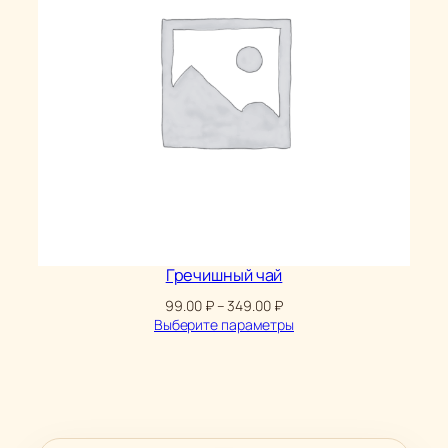
Гречишный чай
Диапазон
99.00
₽
–
349.00
₽
цен:
Выберите параметры
99.00 ₽
–
349.00 ₽