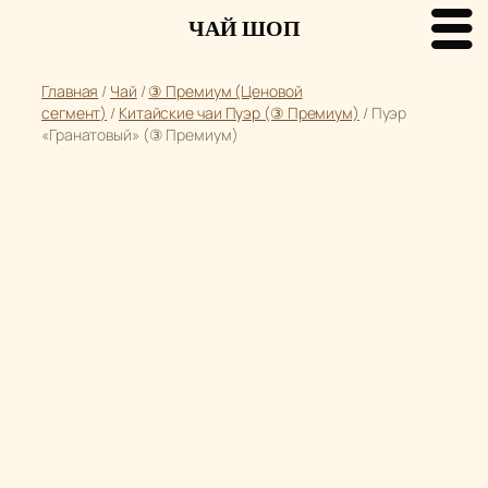
ЧАЙ ШОП
Перейти
Главная
/
Чай
/
③ Премиум (Ценовой
к
сегмент)
/
Китайские чаи Пуэр (③ Премиум)
/ Пуэр
содержимому
«Гранатовый» (③ Премиум)