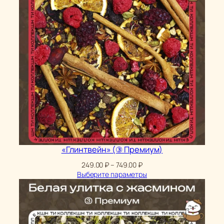
«Глинтвейн» (③ Премиум)
Диапазон
249.00
₽
–
749.00
₽
цен:
Выберите параметры
249.00 ₽
–
749.00 ₽