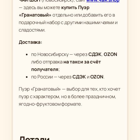
— здесь вы можете
купить Пуэр
«Гранатовый»
отдельно или добавить его в
подарочный набор с другими нашими чаями и
сладостями.
Доставка:
по Новосибирску — через
СДЭК
,
OZON
либо отправка
на такси за счёт
получателя
;
по России — через
СДЭК
и
OZON
.
Пуэр «Гранатовый» — выбор для тех, кто хочет
пуэр с характером, но в более праздничном,
ягодно-фруктовом формате.
Детали