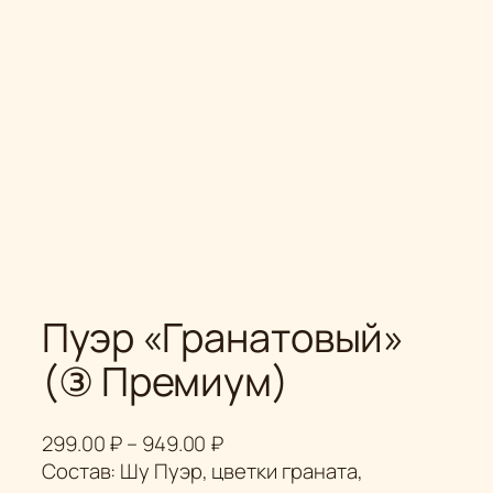
Пуэр «Гранатовый»
(③ Премиум)
Д
299.00
₽
–
949.00
₽
и
Состав: Шу Пуэр, цветки граната,