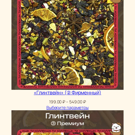
«Глинтвейн» (② Фирменный)
Диапазон
199.00
₽
–
549.00
₽
цен:
Выберите параметры
199.00 ₽
–
549.00 ₽