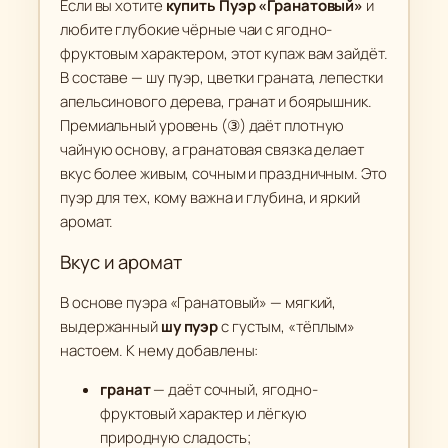
Если вы хотите
купить Пуэр «Гранатовый»
и
н
любите глубокие чёрные чаи с ягодно-
а
фруктовым характером, этот купаж вам зайдёт.
т
В составе — шу пуэр, цветки граната, лепестки
о
апельсинового дерева, гранат и боярышник.
в
Премиальный уровень (③) даёт плотную
ы
чайную основу, а гранатовая связка делает
й
вкус более живым, сочным и праздничным. Это
"
пуэр для тех, кому важна и глубина, и яркий
аромат.
(
③
Вкус и аромат
П
р
В основе пуэра «Гранатовый» — мягкий,
е
выдержанный
шу пуэр
с густым, «тёплым»
м
настоем. К нему добавлены:
и
гранат
— даёт сочный, ягодно-
у
фруктовый характер и лёгкую
м
природную сладость;