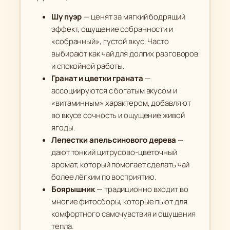
Шу пуэр
— ценят за мягкий бодрящий
эффект, ощущение собранности и
«собранный», густой вкус. Часто
выбирают как чай для долгих разговоров
и спокойной работы.
Гранат и цветки граната
—
ассоциируются с богатым вкусом и
«витаминным» характером, добавляют
во вкусе сочность и ощущение живой
ягоды.
Лепестки апельсинового дерева
—
дают тонкий цитрусово-цветочный
аромат, который помогает сделать чай
более лёгким по восприятию.
Боярышник
— традиционно входит во
многие фитосборы, которые пьют для
комфортного самочувствия и ощущения
тепла.