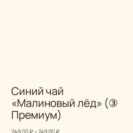
Синий чай
«Малиновый лёд» (③
Премиум)
Д
249.00
₽
–
749.00
₽