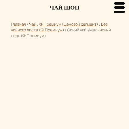
ЧАЙ ШОП
Перейти
Главная
/
Чай
/
③ Премиум (Ценовой сегмент)
/
Без
к
чайного листа (③ Премиум)
/ Синий чай «Малиновый
содержимому
лёд» (③ Премиум)