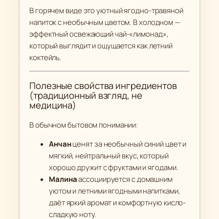
В горячем виде это уютный ягодно-травяной
напиток с необычным цветом. В холодном —
эффектный освежающий чай-«лимонад»,
который выглядит и ощущается как летний
коктейль.
Полезные свойства ингредиентов
(традиционный взгляд, не
медицина)
В обычном бытовом понимании:
Анчан
ценят за необычный синий цвет и
мягкий, нейтральный вкус, который
хорошо дружит с фруктами и ягодами.
Малина
ассоциируется с домашним
уютом и летними ягодными напитками,
даёт яркий аромат и комфортную кисло-
сладкую ноту.