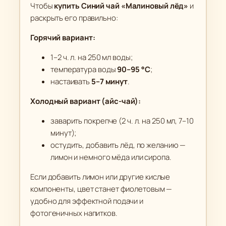
Чтобы
купить Синий чай «Малиновый лёд»
и
раскрыть его правильно:
Горячий вариант:
1–2 ч. л. на 250 мл воды;
температура воды
90–95 °C
;
настаивать
5–7 минут
.
Холодный вариант (айс-чай):
заварить покрепче (2 ч. л. на 250 мл, 7–10
минут);
остудить, добавить лёд, по желанию —
лимон и немного мёда или сиропа.
Если добавить лимон или другие кислые
компоненты, цвет станет фиолетовым —
удобно для эффектной подачи и
фотогеничных напитков.