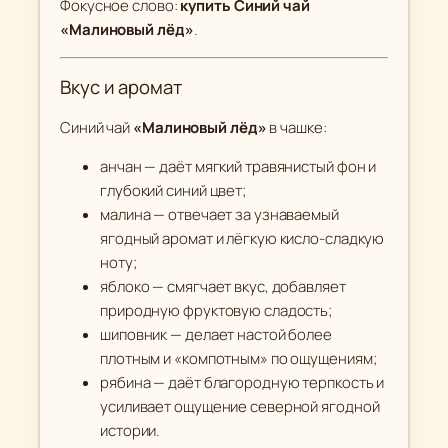
Фокусное слово:
купить Синий чай
р
«Малиновый лёд»
.
е
м
Вкус и аромат
и
у
Синий чай
«Малиновый лёд»
в чашке:
м
)
анчан — даёт мягкий травянистый фон и
глубокий синий цвет;
малина — отвечает за узнаваемый
ягодный аромат и лёгкую кисло-сладкую
ноту;
яблоко — смягчает вкус, добавляет
природную фруктовую сладость;
шиповник — делает настой более
плотным и «компотным» по ощущениям;
рябина — даёт благородную терпкость и
усиливает ощущение северной ягодной
истории.