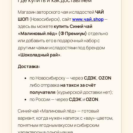
Где купить и как доставляем
Магазин авторского чая и сладостей
ЧАЙ
ШОП
(Новосибирск), сайт
www.чай.shop
—
здесь вы можете
купить Синий чай
«Малиновый лёд» (③ Премиум)
отдельно
или добавить его в подарочный набор с
другими чаями и сладостями под брендом
«Шоколадный рай»
.
Доставка:
по Новосибирску — через
СДЭК
,
OZON
либо отправка
на такси за счёт
получателя
(курьерской доставки нет);
по России — через
СДЭК
и
OZON
.
Синий чай «Малиновый лёд» — готовый
вариант, когда нужен напиток с «вау»-цветом,
понятным ягодным вкусом и сибирским
характером в одной чашке.