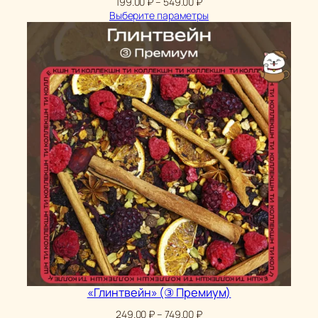
Диапазон
199.00
₽
–
549.00
₽
цен:
Выберите параметры
199.00 ₽
–
549.00 ₽
«Глинтвейн» (③ Премиум)
Диапазон
249.00
₽
–
749.00
₽