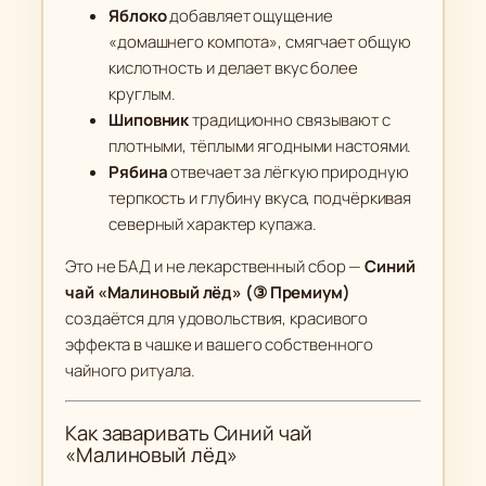
Яблоко
добавляет ощущение
«домашнего компота», смягчает общую
кислотность и делает вкус более
круглым.
Шиповник
традиционно связывают с
плотными, тёплыми ягодными настоями.
Рябина
отвечает за лёгкую природную
терпкость и глубину вкуса, подчёркивая
северный характер купажа.
Это не БАД и не лекарственный сбор —
Синий
чай «Малиновый лёд» (③ Премиум)
создаётся для удовольствия, красивого
эффекта в чашке и вашего собственного
чайного ритуала.
Как заваривать Синий чай
«Малиновый лёд»