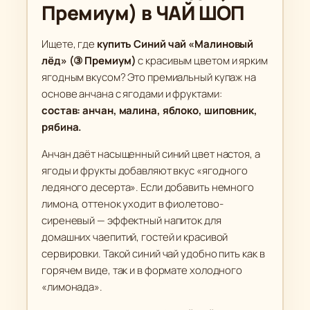
Премиум) в ЧАЙ ШОП
й
"
М
Ищете, где
купить Синий чай «Малиновый
а
лёд» (③ Премиум)
с красивым цветом и ярким
ягодным вкусом? Это премиальный купаж на
л
основе анчана с ягодами и фруктами:
и
состав: анчан, малина, яблоко, шиповник,
н
рябина.
о
в
Анчан даёт насыщенный синий цвет настоя, а
ы
ягоды и фрукты добавляют вкус «ягодного
й
ледяного десерта». Если добавить немного
л
лимона, оттенок уходит в фиолетово-
ё
сиреневый — эффектный напиток для
д
домашних чаепитий, гостей и красивой
"
сервировки. Такой синий чай удобно пить как в
(
горячем виде, так и в формате холодного
③
«лимонада».
П