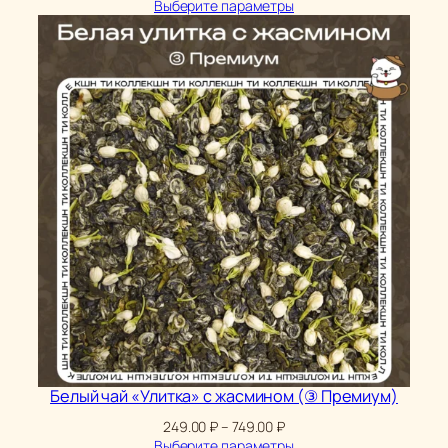
цен:
цен:
Выберите параметры
249.00 ₽
174.30 ₽
–
–
749.00 ₽
524.30 ₽
Белый чай «Улитка» с жасмином (③ Премиум)
Диапазон
249.00
₽
–
749.00
₽
цен:
Выберите параметры