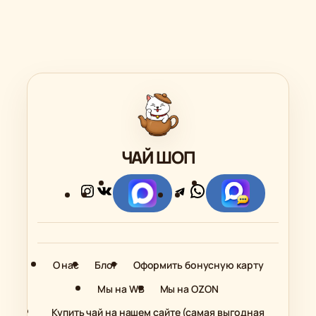
249.00 ₽
174.30 ₽
–
–
749.00 ₽
524.30 ₽
ЧАЙ ШОП
Instagram
ВКонтакте
Telegram
WhatsApp
Ссылка
Ссылка
О нас
Блог
Оформить бонусную карту
Мы на WB
Мы на OZON
Купить чай на нашем сайте (самая выгодная