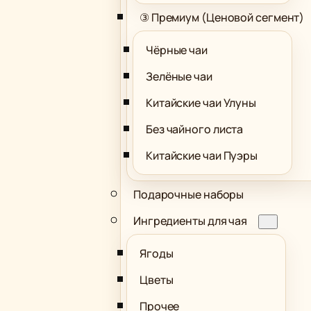
③ Премиум (Ценовой сегмент)
Чёрные чаи
Зелёные чаи
Китайские чаи Улуны
Без чайного листа
Китайские чаи Пуэры
Подарочные наборы
Ингредиенты для чая
Ягоды
Цветы
Прочее