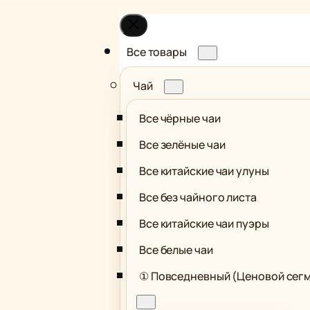
Все товары
Чай
Все чёрные чаи
Все зелёные чаи
Все китайские чаи улуны
Все без чайного листа
Все китайские чаи пуэры
Все белые чаи
① Повседневный (Ценовой сег