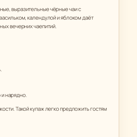
атные, выразительные чёрные чаи с
 васильком, календулой и яблоком даёт
тных вечерних чаепитий.
.
 и нарядно.
кости. Такой купаж легко предложить гостям