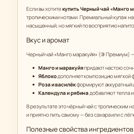
Если вы хотите
купить Черный чай «Манго 
тропическими нотами. Премиальный купаж на 
насыщенный, но мягкий по восприятию напиток
Вкус и аромат
Черный чай «Манго маракуйя» (③ Премиум) — 
Манго и маракуйя
придают настою сочн
Яблоко
дополняет композицию мягкой фр
Роза и василёк
формируют аккуратный 
Календула и рябина
добавляют тепла и 
В результате это чёрный чай с тропическим 
и приятно пить самому — без сахара или с лё
Полезные свойства ингредиентов