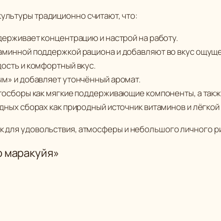
н
культуры традиционно считают, что:
г
о
держивает концентрацию и настрой на работу.
м
аминной поддержкой рациона и добавляют во вкус ощуще
а
ость и комфортный вкус.
р
м» и добавляет утончённый аромат.
а
итосборы как мягкие поддерживающие компоненты, а такж
к
дных сборах как природный источник витаминов и лёгкой 
у
ок для удовольствия, атмосферы и небольшого личного р
й
я
о маракуйя»
"
(
③
П