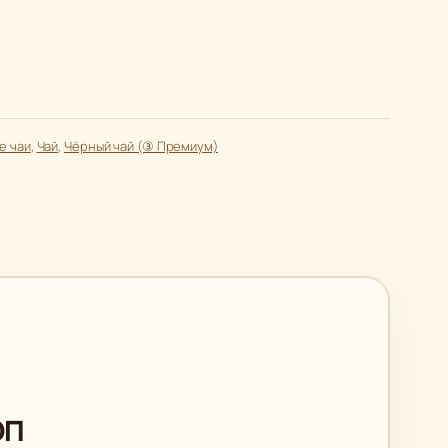
е чаи
, 
Чай
, 
Чёрный чай (③ Премиум)
ОП