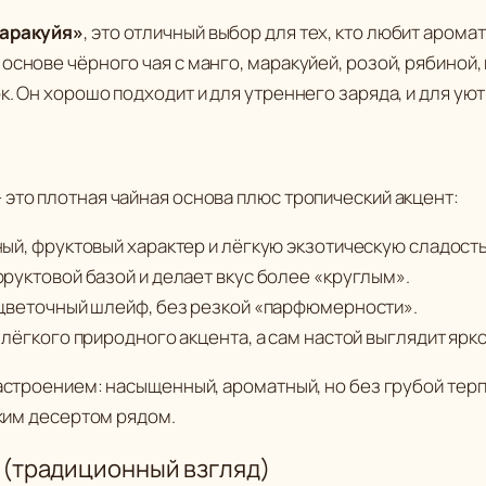
а
0
маракуйя»
, это отличный выбор для тех, кто любит аром
р
основе чёрного чая с манго, маракуйей, розой, рябиной,
а
₽
. Он хорошо подходит и для утреннего заряда, и для ую
Ч
е
р
это плотная чайная основа плюс тропический акцент:
н
ы
ый, фруктовый характер и лёгкую экзотическую сладость
й
уктовой базой и делает вкус более «круглым».
ч
цветочный шлейф, без резкой «парфюмерности».
а
лёгкого природного акцента, а сам настой выглядит ярко
й
настроением: насыщенный, ароматный, но без грубой терп
"
гким десертом рядом.
М
а
 (традиционный взгляд)