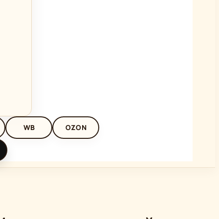
WB
OZON