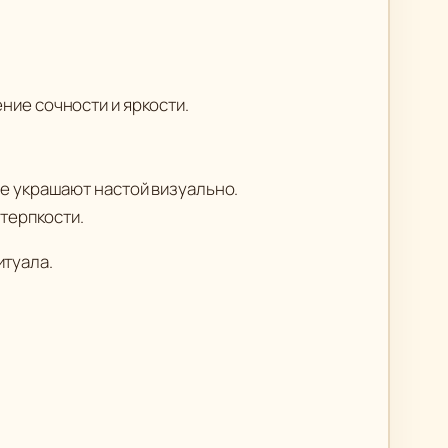
ние сочности и яркости.
е украшают настой визуально.
терпкости.
итуала.