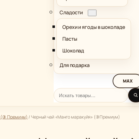
Сладости
Орехи и ягоды в шоколаде
Пасты
Шоколад
Для подарка
MAX
Поиск
 (③ Премиум)
/ Черный чай «Манго маракуйя» (③Премиум)