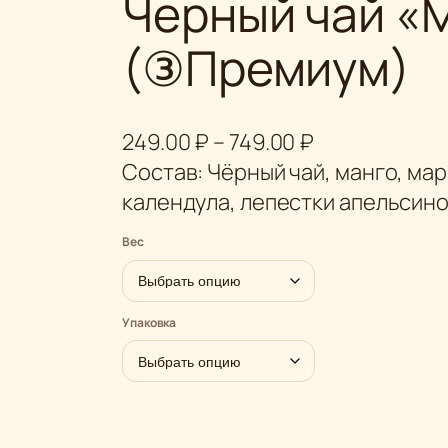
Черный чай «
(③Премиум)
Д
249.00
₽
–
749.00
₽
и
Состав: Чёрный чай, манго, мар
а
календула, лепестки апельсино
п
Вес
а
з
о
Упаковка
н
ц
е
н