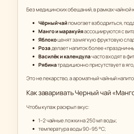
Без медицинских обещаний, в рамках чайной 
Чёрный чай
помогает взбодриться, под
Манго и маракуйя
ассоциируются с вит
Яблоко
ценят за мягкую фруктовую слад
Роза
делает напиток более «праздничны
Василёк и календула
часто входят в ф
Рябина
традиционно присутствует в яго
Это не лекарство, а ароматный чайный напит
Как заваривать Черный чай «Манг
Чтобы купаж раскрыл вкус:
1–2 чайные ложки на 250 мл воды;
температура воды 90–95 °C;