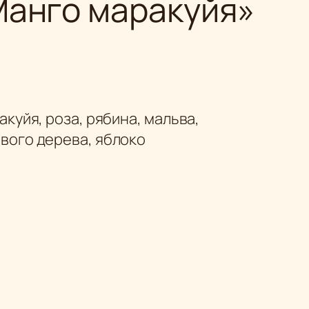
Манго маракуйя»
акуйя, роза, рябина, мальва,
вого дерева, яблоко