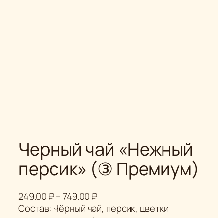
Черный чай «Нежный
персик» (③ Премиум)
Д
249.00
₽
–
749.00
₽
и
Состав: Чёрный чай, персик, цветки