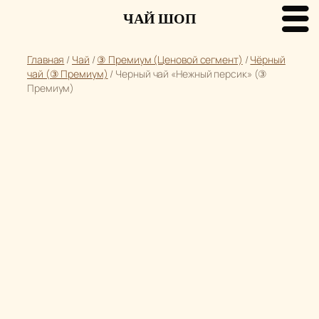
ЧАЙ ШОП
Перейти
Главная
/
Чай
/
③ Премиум (Ценовой сегмент)
/
Чёрный
к
чай (③ Премиум)
/ Черный чай «Нежный персик» (③
содержимому
Премиум)