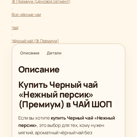
–
③ Премиум (Ценовой сегмент)
т
, 
7
в
Все чёрные чаи
4
, 
о
9
Чай
т
.
, 
о
0
Чёрный чай (③ Премиум)
в
0
а
Описание
Детали
р
₽
Описание
а
Ч
Купить Черный чай
е
р
«Нежный персик»
н
(Премиум) в ЧАЙ ШОП
ы
й
Если вы хотите
купить Черный чай «Нежный
ч
персик»
, это выбор для тех, кому нужен
а
мягкий, ароматный чёрный чай без
й