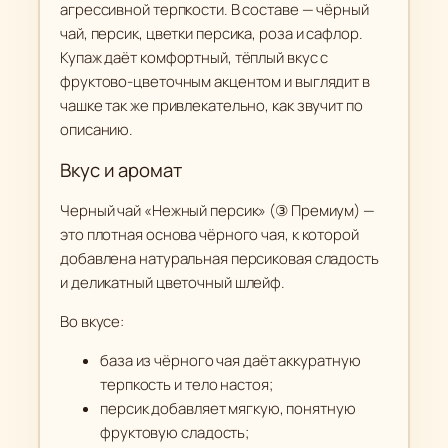
агрессивной терпкости. В составе — чёрный
«
чай, персик, цветки персика, роза и сафлор.
Н
Купаж даёт комфортный, тёплый вкус с
е
фруктово-цветочным акцентом и выглядит в
ж
чашке так же привлекательно, как звучит по
н
описанию.
ы
Вкус и аромат
й
п
Черный чай «Нежный персик» (③ Премиум) —
е
это плотная основа чёрного чая, к которой
р
добавлена натуральная персиковая сладость
с
и деликатный цветочный шлейф.
и
Во вкусе:
к
»
база из чёрного чая даёт аккуратную
(
терпкость и тело настоя;
③
персик добавляет мягкую, понятную
П
фруктовую сладость;