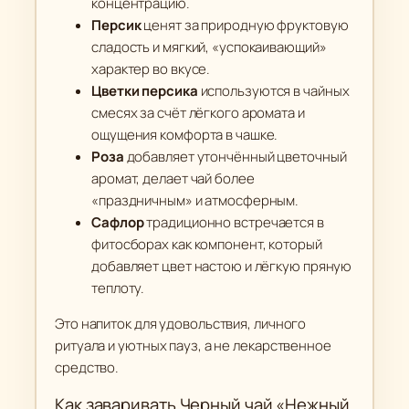
концентрацию.
Персик
ценят за природную фруктовую
сладость и мягкий, «успокаивающий»
характер во вкусе.
Цветки персика
используются в чайных
смесях за счёт лёгкого аромата и
ощущения комфорта в чашке.
Роза
добавляет утончённый цветочный
аромат, делает чай более
«праздничным» и атмосферным.
Сафлор
традиционно встречается в
фитосборах как компонент, который
добавляет цвет настою и лёгкую пряную
теплоту.
Это напиток для удовольствия, личного
ритуала и уютных пауз, а не лекарственное
средство.
Как заваривать Черный чай «Нежный