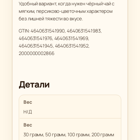
Удобный вариант, когда нужен чёрный чай с
мягким, персиково-цветочным характером
без лишней тяжести во вкусе.
GTIN: 4640631541990, 4640631541983,
4640631541976, 4640631541969,
4640631541945, 4640631541952,
2000000002866
Детали
Вес
Н/Д
Вес
30 грамм, 50 грамм, 100 грамм, 200 грамм