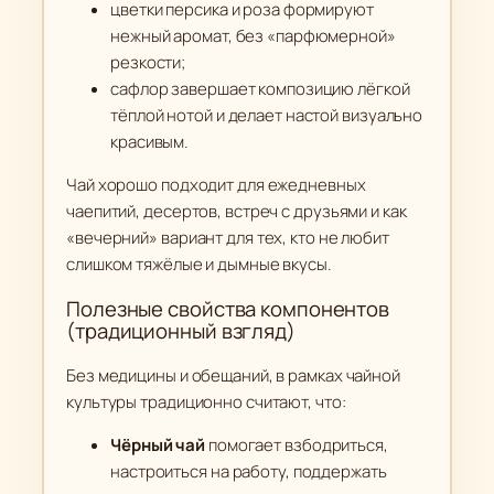
р
цветки персика и роза формируют
е
нежный аромат, без «парфюмерной»
м
резкости;
и
сафлор завершает композицию лёгкой
у
тёплой нотой и делает настой визуально
м
красивым.
)
Чай хорошо подходит для ежедневных
чаепитий, десертов, встреч с друзьями и как
«вечерний» вариант для тех, кто не любит
слишком тяжёлые и дымные вкусы.
Полезные свойства компонентов
(традиционный взгляд)
Без медицины и обещаний, в рамках чайной
культуры традиционно считают, что:
Чёрный чай
помогает взбодриться,
настроиться на работу, поддержать