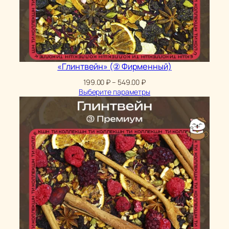
«Глинтвейн» (② Фирменный)
Диапазон
199.00
₽
–
549.00
₽
цен:
Выберите параметры
199.00 ₽
–
549.00 ₽