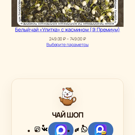
Белый чай «Улитка» с жасмином (③ Премиум)
Диапазон
249.00
₽
–
749.00
₽
цен:
Выберите параметры
249.00 ₽
–
749.00 ₽
ЧАЙ ШОП
Instagram
ВКонтакте
Telegram
WhatsApp
Ссылка
Ссылка