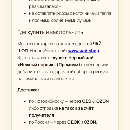
резким запахом;
не оставлять рядом с источниками тепла
и прямыми солнечными лучами.
Где купить и как получить
Магазин авторского чая и сладостей
ЧАЙ
ШОП
, Новосибирск, сайт
www.чай.shop
.
Здесь вы можете
купить Черный чай
«Нежный персик» (Премиум)
отдельно или
добавить его в подарочный набор с другими
нашими чаями и сладостями.
Доставка:
по Новосибирску — через
СДЭК
,
OZON
либо отправка
на такси за счёт
получателя
;
по России — через
СДЭК
и
OZON
.