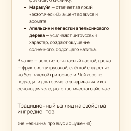
фруктовую кислинку.
Маракуйя
— отвечает за яркий,
«экзотический» акцент во вкусе и
аромате.
Апельсин и лепестки апельсинового
дерева
— усиливают цитрусовый
характер, создают ощущение
солнечного, бодрящего напитка.
В чашке — золотисто-янтарный настой, аромат
— фруктово-цитрусовой, с лёгкой сладостью,
но без тяжёлой приторности. Чай хорошо
подходит и для горячего заваривания, и как
основа для холодного тропического айс-чаю.
Традиционный взгляд на свойства
ингредиентов
(не медицина, про вкус и ощущения)