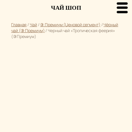
ЧАЙ ШОП
Перейти
Главная
/
Чай
/
③ Премиум (Ценовой сегмент)
/
Чёрный
к
чай (③ Премиум)
/ Черный чай «Тропическая феерия»
содержимому
(③Премиум)