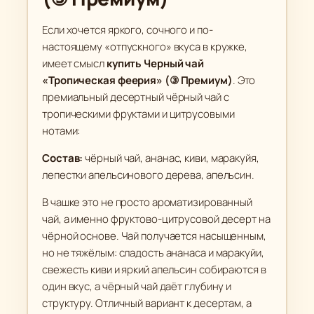
ы
й
Если хочется яркого, сочного и по-
ч
настоящему «отпускного» вкуса в кружке,
а
имеет смысл
купить Черный чай
й
«Тропическая феерия» (③ Премиум)
. Это
"
премиальный десертный чёрный чай с
Т
тропическими фруктами и цитрусовыми
р
нотами:
о
Состав:
чёрный чай, ананас, киви, маракуйя,
п
лепестки апельсинового дерева, апельсин.
и
ч
В чашке это не просто ароматизированный
е
чай, а именно фруктово-цитрусовой десерт на
с
чёрной основе. Чай получается насыщенным,
к
но не тяжёлым: сладость ананаса и маракуйи,
а
свежесть киви и яркий апельсин собираются в
я
один вкус, а чёрный чай даёт глубину и
ф
структуру. Отличный вариант к десертам, а