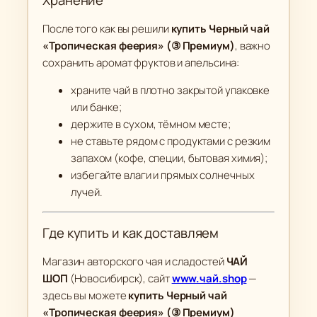
Хранение
После того как вы решили
купить Черный чай
«Тропическая феерия» (③ Премиум)
, важно
сохранить аромат фруктов и апельсина:
храните чай в плотно закрытой упаковке
или банке;
держите в сухом, тёмном месте;
не ставьте рядом с продуктами с резким
запахом (кофе, специи, бытовая химия);
избегайте влаги и прямых солнечных
лучей.
Где купить и как доставляем
Магазин авторского чая и сладостей
ЧАЙ
ШОП
(Новосибирск), сайт
www.чай.shop
—
здесь вы можете
купить Черный чай
«Тропическая феерия» (③ Премиум)