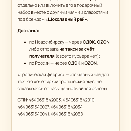
отдельно или включить его в подарочный
набор вместе с другими чаями и сладостями
под брендом
«Шоколадный рай»
.
Доставка:
по Новосибирску — через
СДЭК
,
OZON
либо отправка
на такси за счёт
получателя
(своего курьера нет);
по России — через
СДЭК
и
OZON
.
«Тропическая феерия» — это чёрный чай для
тех, кто хочет яркий тропический вкус, не
отказываясь от насыщенной чайной основы.
GTIN: 4640631542003, 4640631542010,
4640631542027, 4640631542034,
4640631542041, 4640631542058