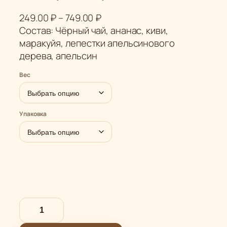
Д
249.00
₽
–
749.00
₽
и
Состав: Чёрный чай, ананас, киви,
а
маракуйя, лепестки апельсинового
п
дерева, апельсин
а
Вес
з
о
н
Упаковка
ц
е
н
:
2
4
9
К
.
о
0