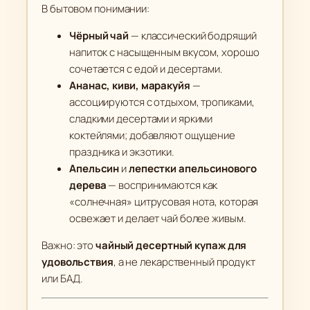
В бытовом понимании:
Чёрный чай
— классический бодрящий
напиток с насыщенным вкусом, хорошо
сочетается с едой и десертами.
Ананас, киви, маракуйя
—
ассоциируются с отдыхом, тропиками,
сладкими десертами и яркими
коктейлями; добавляют ощущение
праздника и экзотики.
Апельсин
и
лепестки апельсинового
дерева
— воспринимаются как
«солнечная» цитрусовая нота, которая
освежает и делает чай более живым.
Важно: это
чайный десертный купаж для
удовольствия
, а не лекарственный продукт
или БАД.