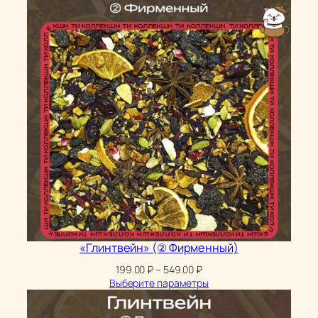
«Глинтвейн» (② Фирменный)
Диапазон
199.00
₽
–
549.00
₽
цен:
Выберите параметры
199.00 ₽
–