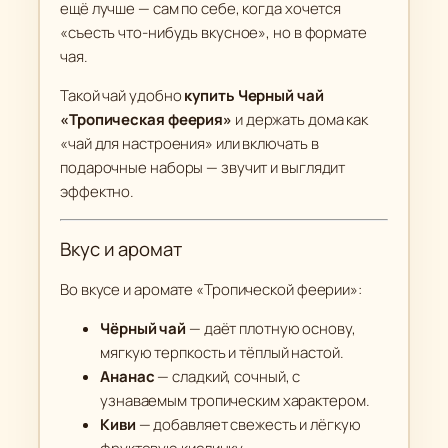
е
ещё лучше — сам по себе, когда хочется
е
«съесть что-нибудь вкусное», но в формате
р
чая.
и
Такой чай удобно
купить Черный чай
я
«Тропическая феерия»
и держать дома как
"
«чай для настроения» или включать в
(
подарочные наборы — звучит и выглядит
③
эффектно.
П
р
Вкус и аромат
е
м
Во вкусе и аромате «Тропической феерии»:
и
Чёрный чай
— даёт плотную основу,
у
мягкую терпкость и тёплый настой.
м
Ананас
— сладкий, сочный, с
)
узнаваемым тропическим характером.
Киви
— добавляет свежесть и лёгкую