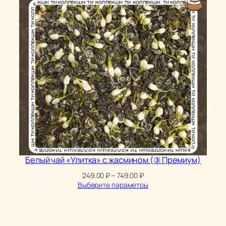
Белый чай «Улитка» с жасмином (③ Премиум)
Диапазон
249.00
₽
–
749.00
₽
цен:
Выберите параметры
249.00 ₽
–
749.00 ₽