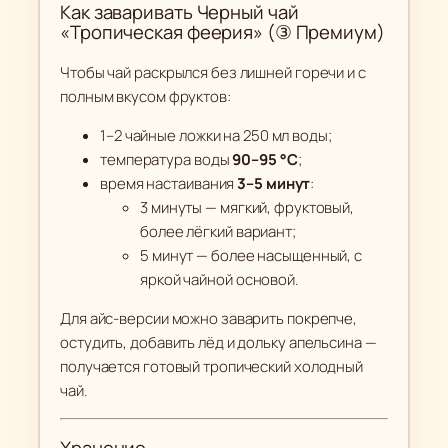
Как заваривать Черный чай
«Тропическая феерия» (③ Премиум)
Чтобы чай раскрылся без лишней горечи и с
полным вкусом фруктов:
1–2 чайные ложки на 250 мл воды;
температура воды
90–95 °C
;
время настаивания
3–5 минут
:
3 минуты — мягкий, фруктовый,
более лёгкий вариант;
5 минут — более насыщенный, с
яркой чайной основой.
Для айс-версии можно заварить покрепче,
остудить, добавить лёд и дольку апельсина —
получается готовый тропический холодный
чай.