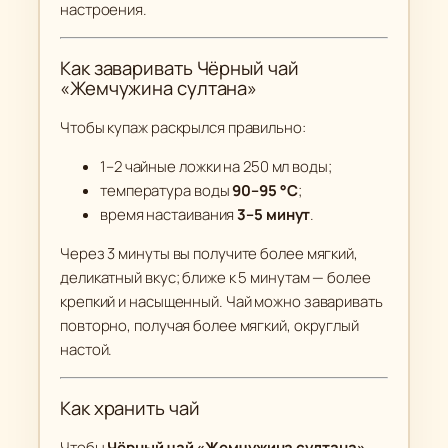
настроения.
Как заваривать Чёрный чай
«Жемчужина султана»
Чтобы купаж раскрылся правильно:
1–2 чайные ложки на 250 мл воды;
температура воды
90–95 °C
;
время настаивания
3–5 минут
.
Через 3 минуты вы получите более мягкий,
деликатный вкус; ближе к 5 минутам — более
крепкий и насыщенный. Чай можно заваривать
повторно, получая более мягкий, округлый
настой.
Как хранить чай
Чтобы
Чёрный чай «Жемчужина султана»