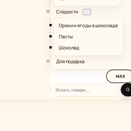
Сладости
Орехи и ягоды в шоколаде
Пасты
Шоколад
Для подарка
MAX
Поиск