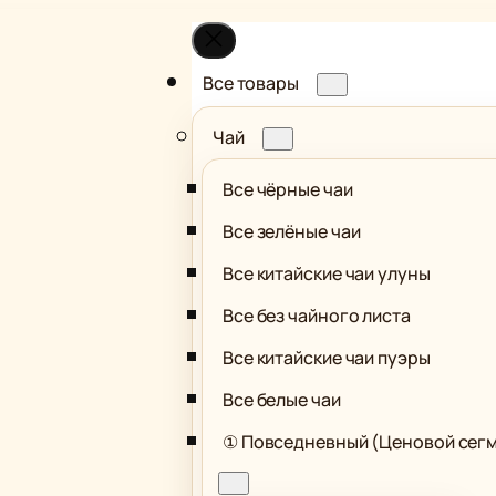
Все товары
Чай
Все чёрные чаи
Все зелёные чаи
Все китайские чаи улуны
Все без чайного листа
Все китайские чаи пуэры
Все белые чаи
① Повседневный (Ценовой сег