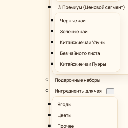
③ Премиум (Ценовой сегмент)
Чёрные чаи
Зелёные чаи
Китайские чаи Улуны
Без чайного листа
Китайские чаи Пуэры
Подарочные наборы
Ингредиенты для чая
Ягоды
Цветы
Прочее