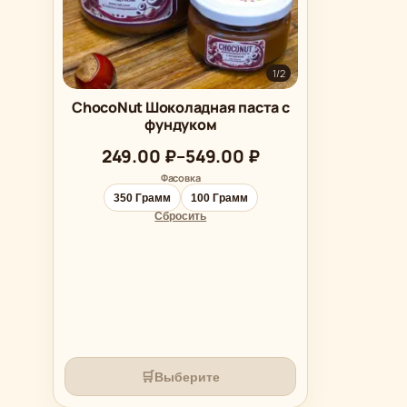
1
/
2
ChocoNut Шоколадная паста с
фундуком
Диапазон
249.00
₽
–
549.00
₽
цен:
Фасовка
249.00 ₽
350 Грамм
100 Грамм
–
Сбросить
549.00 ₽
🛒
Выберите