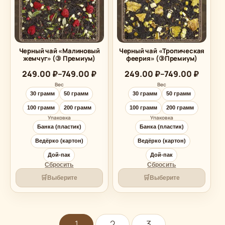
Черный чай «Малиновый
Черный чай «Тропическая
жемчуг» (③ Премиум)
феерия» (③Премиум)
Диапазон
Диапазон
249.00
₽
–
749.00
₽
249.00
₽
–
749.00
₽
цен:
цен:
Вес
Вес
249.00 ₽
249.00 ₽
30 грамм
50 грамм
30 грамм
50 грамм
–
–
749.00 ₽
749.00 ₽
100 грамм
200 грамм
100 грамм
200 грамм
Упаковка
Упаковка
Банка (пластик)
Банка (пластик)
Ведёрко (картон)
Ведёрко (картон)
Дой-пак
Дой-пак
Сбросить
Сбросить
🛒
🛒
Выберите
Выберите
1
2
3