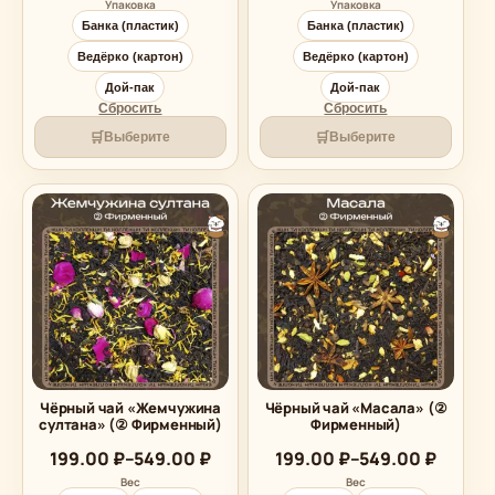
Упаковка
Упаковка
Банка (пластик)
Банка (пластик)
Ведёрко (картон)
Ведёрко (картон)
Дой-пак
Дой-пак
Сбросить
Сбросить
🛒
🛒
Выберите
Выберите
Чёрный чай «Жемчужина
Чёрный чай «Масала» (②
султана» (② Фирменный)
Фирменный)
Диапазон
Диапазон
199.00
₽
–
549.00
₽
199.00
₽
–
549.00
₽
цен:
цен:
Вес
Вес