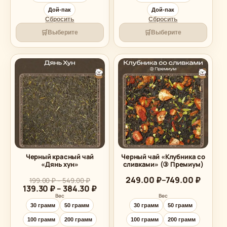
Дой-пак
Дой-пак
Сбросить
Сбросить
🛒
🛒
Выберите
Выберите
Черный красный чай
Черный чай «Клубника со
«Дянь хун»
сливками» (③ Премиум)
Диапазон
249.00
₽
–
749.00
₽
Диапазон
199.00
₽
–
549.00
₽
цен:
Диапазон
цен:
139.30
₽
–
384.30
₽
199.00 ₽
цен:
249.00 ₽
Вес
Вес
–
139.30 ₽
–
30 грамм
50 грамм
30 грамм
50 грамм
549.00 ₽
–
749.00 ₽
100 грамм
200 грамм
100 грамм
200 грамм
384.30 ₽