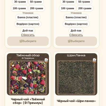
199.00 ₽
199.00 ₽
30 грамм
50 грамм
30 грамм
50 грамм
–
–
549.00 ₽
549.00 ₽
100 грамм
200 грамм
100 грамм
200 грамм
Упаковка
Упаковка
Банка (пластик)
Банка (пластик)
Ведёрко (картон)
Ведёрко (картон)
Дой-пак
Дой-пак
Сбросить
Сбросить
🛒
🛒
Выберите
Выберите
Черный чай «Таёжный
Чёрный чай «Шри-ланка»
сбор» (③ Премиум)