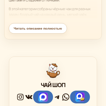
цветами и сладкими оттенками.
В этой категории собраны чёрные чаи для разных
задач: бодрый чай на каждый день, мягкий чай к
десертам, насыщенный купаж для офиса, красивый
вариант для подарка или премиальный чай для
Читать описание полностью
неспешного вечера. Такой чай хорошо сочетается со
сладостями, шоколадом, мармеладом, орехами и
выпечкой.
Если вы хотите купить чёрный чай с понятным вкусом,
насыщенным ароматом и хорошим выбором по цене,
начните с этой категории. Здесь легко подобрать чай
для дома, подарочного набора, чайной полки или
регулярного чаепития.
ЧАЙ ШОП
Instagram
ВКонтакте
Ссылка
Telegram
WhatsApp
Ссылк