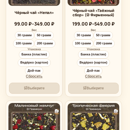
Чёрный чай «Таёжный
Чёрный чай «Непал»
сбор» (② Фирменный)
Диапазон
Диапазон
99.00
₽
–
349.00
₽
199.00
₽
–
549.00
₽
цен:
цен:
Вес
Вес
99.00 ₽
199.00 ₽
30 грамм
50 грамм
30 грамм
50 грамм
–
–
349.00 ₽
549.00 ₽
100 грамм
200 грамм
100 грамм
200 грамм
Упаковка
Упаковка
Банка (пластик)
Банка (пластик)
Ведёрко (картон)
Ведёрко (картон)
Дой-пак
Дой-пак
Сбросить
Сбросить
🛒
🛒
Выберите
Выберите