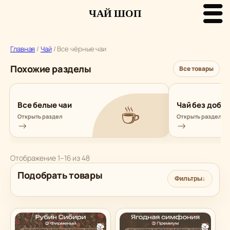
ЧАЙ ШОП
Перейти
к
Главная
/
Чай
/ Все чёрные чаи
содержимому
Похожие разделы
Все товары
☕
Все белые чаи
Чай без доба
Открыть раздел
Открыть раздел
→
→
Сортировка:
Отображение 1–16 из 48
самые
Подобрать товары
недавние
Фильтры
↓