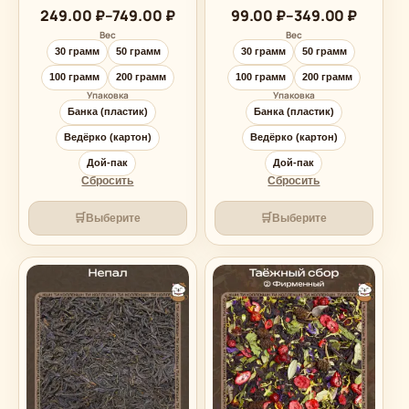
Диапазон
Диапазон
249.00
₽
–
749.00
₽
99.00
₽
–
349.00
₽
цен:
цен:
Вес
Вес
249.00 ₽
99.00 ₽
30 грамм
50 грамм
30 грамм
50 грамм
–
–
749.00 ₽
349.00 ₽
100 грамм
200 грамм
100 грамм
200 грамм
Упаковка
Упаковка
Банка (пластик)
Банка (пластик)
Ведёрко (картон)
Ведёрко (картон)
Дой-пак
Дой-пак
Сбросить
Сбросить
🛒
🛒
Выберите
Выберите