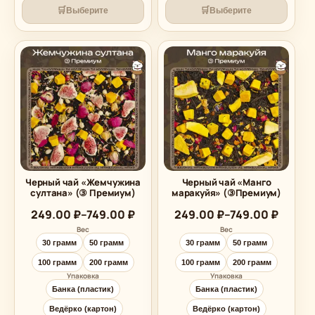
🛒
🛒
Выберите
Выберите
Черный чай «Жемчужина
Черный чай «Манго
султана» (③ Премиум)
маракуйя» (③Премиум)
Диапазон
Диапазон
249.00
₽
–
749.00
₽
249.00
₽
–
749.00
₽
цен:
цен:
Вес
Вес
249.00 ₽
249.00 ₽
30 грамм
50 грамм
30 грамм
50 грамм
–
–
749.00 ₽
749.00 ₽
100 грамм
200 грамм
100 грамм
200 грамм
Упаковка
Упаковка
Банка (пластик)
Банка (пластик)
Ведёрко (картон)
Ведёрко (картон)