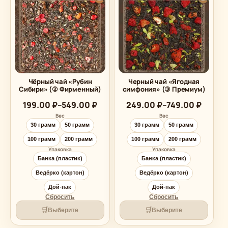
Чёрный чай «Рубин
Черный чай «Ягодная
Сибири» (② Фирменный)
симфония» (③ Премиум)
Диапазон
Диапазон
199.00
₽
–
549.00
₽
249.00
₽
–
749.00
₽
цен:
цен:
Вес
Вес
199.00 ₽
249.00 ₽
30 грамм
50 грамм
30 грамм
50 грамм
–
–
549.00 ₽
749.00 ₽
100 грамм
200 грамм
100 грамм
200 грамм
Упаковка
Упаковка
Банка (пластик)
Банка (пластик)
Ведёрко (картон)
Ведёрко (картон)
Дой-пак
Дой-пак
Сбросить
Сбросить
🛒
🛒
Выберите
Выберите