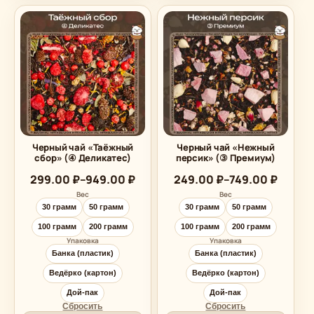
Черный чай «Таёжный
Черный чай «Нежный
сбор» (④ Деликатес)
персик» (③ Премиум)
Диапазон
Диапазон
299.00
₽
–
949.00
₽
249.00
₽
–
749.00
₽
цен:
цен:
Вес
Вес
299.00 ₽
249.00 ₽
30 грамм
50 грамм
30 грамм
50 грамм
–
–
949.00 ₽
749.00 ₽
100 грамм
200 грамм
100 грамм
200 грамм
Упаковка
Упаковка
Банка (пластик)
Банка (пластик)
Ведёрко (картон)
Ведёрко (картон)
Дой-пак
Дой-пак
Сбросить
Сбросить